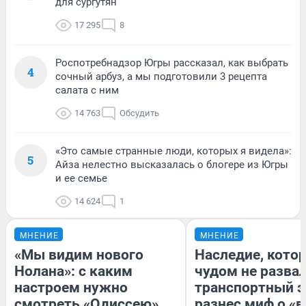
для сургутян
17 295
8
Роспотребнадзор Югры рассказал, как выбрать
4
сочный арбуз, а мы подготовили 3 рецепта
салата с ним
14 763
Обсудить
«Это самые странные люди, которых я видела»:
5
Айза нелестно высказалась о блогере из Югры
и ее семье
14 624
1
МНЕНИЕ
МНЕНИЕ
«Мы видим нового
Наследие, кото
Нолана»: с каким
чудом не разва
настроем нужно
транспортный э
смотреть «Одиссею»,
разнес миф о «