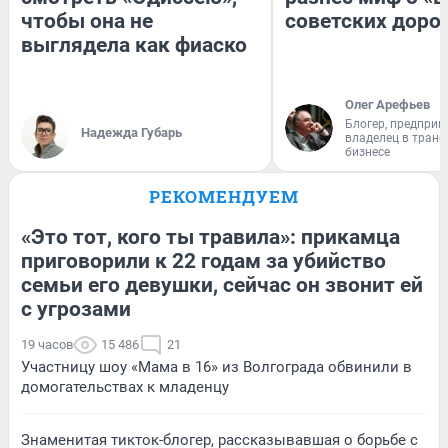
чтобы она не
советских доро
выглядела как фиаско
Олег Арефьев
Блогер, предприн
Надежда Губарь
владелец в тран
бизнесе
РЕКОМЕНДУЕМ
«Это тот, кого ты травила»: прикамца
приговорили к 22 годам за убийство
семьи его девушки, сейчас он звонит ей
с угрозами
19 часов
15 486
21
Участницу шоу «Мама в 16» из Волгограда обвинили в
домогательствах к младенцу
Знаменитая тикток-блогер, рассказывавшая о борьбе с