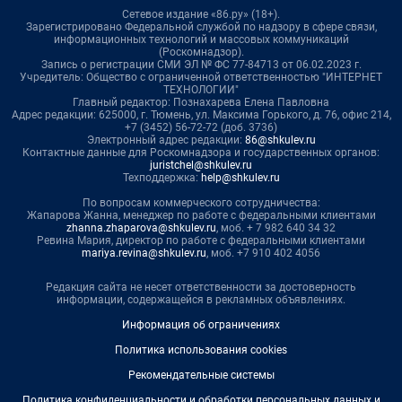
Сетевое издание «86.ру» (18+).
Зарегистрировано Федеральной службой по надзору в сфере связи,
информационных технологий и массовых коммуникаций
(Роскомнадзор).
Запись о регистрации СМИ ЭЛ № ФС 77-84713 от 06.02.2023 г.
Учредитель: Общество с ограниченной ответственностью "ИНТЕРНЕТ
ТЕХНОЛОГИИ"
Главный редактор: Познахарева Елена Павловна
Адрес редакции: 625000, г. Тюмень, ул. Максима Горького, д. 76, офис 214,
+7 (3452) 56-72-72 (доб. 3736)
Электронный адрес редакции:
86@shkulev.ru
Контактные данные для Роскомнадзора и государственных органов:
juristchel@shkulev.ru
Техподдержка:
help@shkulev.ru
По вопросам коммерческого сотрудничества:
Жапарова Жанна, менеджер по работе с федеральными клиентами
zhanna.zhaparova@shkulev.ru
, моб. + 7 982 640 34 32
Ревина Мария, директор по работе с федеральными клиентами
mariya.revina@shkulev.ru
, моб. +7 910 402 4056
Редакция сайта не несет ответственности за достоверность
информации, содержащейся в рекламных объявлениях.
Информация об ограничениях
Политика использования cookies
Рекомендательные системы
Политика конфиденциальности и обработки персональных данных и