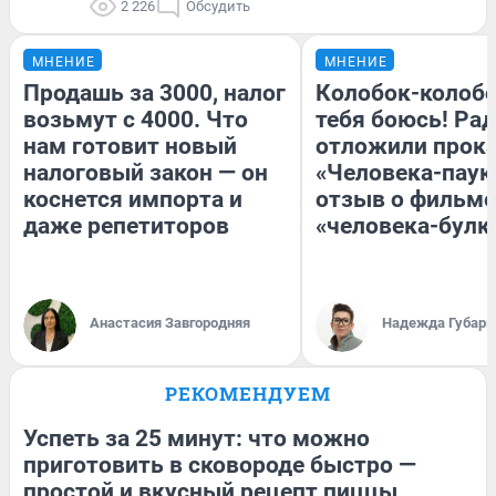
2 226
Обсудить
МНЕНИЕ
МНЕНИЕ
Продашь за 3000, налог
Колобок-колобо
возьмут с 4000. Что
тебя боюсь! Рад
нам готовит новый
отложили прок
налоговый закон — он
«Человека-паук
коснется импорта и
отзыв о фильме
даже репетиторов
«человека-булк
Анастасия Завгородняя
Надежда Губарь
РЕКОМЕНДУЕМ
Успеть за 25 минут: что можно
приготовить в сковороде быстро —
простой и вкусный рецепт пиццы