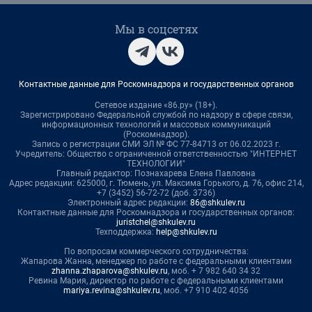
Мы в соцсетях
Контактные данные для Роскомнадзора и государственных органов
Сетевое издание «86.ру» (18+).
Зарегистрировано Федеральной службой по надзору в сфере связи,
информационных технологий и массовых коммуникаций
(Роскомнадзор).
Запись о регистрации СМИ ЭЛ № ФС 77-84713 от 06.02.2023 г.
Учредитель: Общество с ограниченной ответственностью "ИНТЕРНЕТ
ТЕХНОЛОГИИ"
Главный редактор: Познахарева Елена Павловна
Адрес редакции: 625000, г. Тюмень, ул. Максима Горького, д. 76, офис 214,
+7 (3452) 56-72-72 (доб. 3736)
Электронный адрес редакции:
86@shkulev.ru
Контактные данные для Роскомнадзора и государственных органов:
juristchel@shkulev.ru
Техподдержка:
help@shkulev.ru
По вопросам коммерческого сотрудничества:
Жапарова Жанна, менеджер по работе с федеральными клиентами
zhanna.zhaparova@shkulev.ru
, моб. + 7 982 640 34 32
Ревина Мария, директор по работе с федеральными клиентами
mariya.revina@shkulev.ru
, моб. +7 910 402 4056