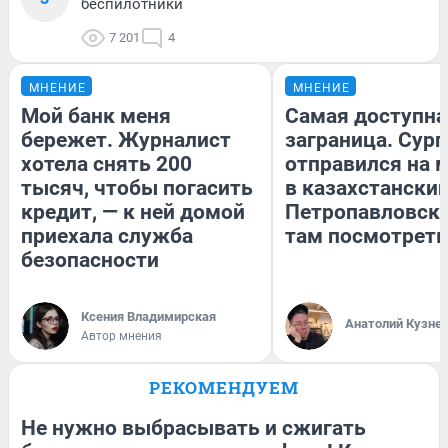
беспилотники
7 201
4
МНЕНИЕ
МНЕНИЕ
Мой банк меня
Самая доступна
бережет. Журналист
заграница. Сур
хотела снять 200
отправился на 
тысяч, чтобы погасить
в казахстански
кредит, — к ней домой
Петропавловск:
приехала служба
там посмотреть
безопасности
Ксения Владимирская
Анатолий Кузне
Автор мнения
РЕКОМЕНДУЕМ
Не нужно выбрасывать и сжигать