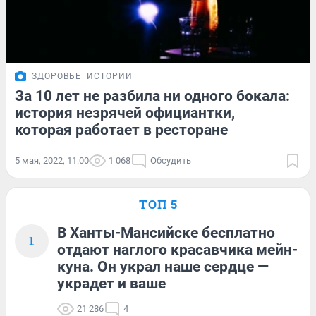
ЗДОРОВЬЕ
ИСТОРИИ
За 10 лет не разбила ни одного бокала:
история незрячей официантки,
которая работает в ресторане
5 мая, 2022, 11:00
1 068
Обсудить
ТОП 5
В Ханты-Мансийске бесплатно
1
отдают наглого красавчика мейн-
куна. Он украл наше сердце —
украдет и ваше
21 286
4