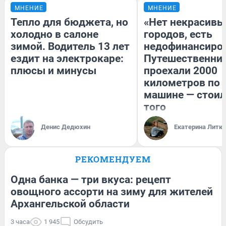
МНЕНИЕ
МНЕНИЕ
Тепло для бюджета, но
«Нет некрасивы
холодно в салоне
городов, есть
зимой. Водитель 13 лет
недофинансиро
ездит на электрокаре:
Путешественни
плюсы и минусы
проехали 2000
километров по 
машине — стоил
того
Денис Дедюхин
Екатерина Литк
РЕКОМЕНДУЕМ
Одна банка — три вкуса: рецепт
овощного ассорти на зиму для жителей
Архангельской области
3 часа
1 945
Обсудить