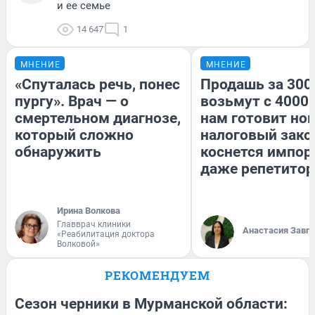
и ее семье
14 647
1
МНЕНИЕ
МНЕНИЕ
«Спуталась речь, понес
Продашь за 3000
пургу». Врач — о
возьмут с 4000.
смертельном диагнозе,
нам готовит но
который сложно
налоговый зако
обнаружить
коснется импор
даже репетитор
Ирина Волкова
Главврач клиники
Анастасия Завг
«Реабилитация доктора
Волковой»
РЕКОМЕНДУЕМ
Сезон черники в Мурманской области: