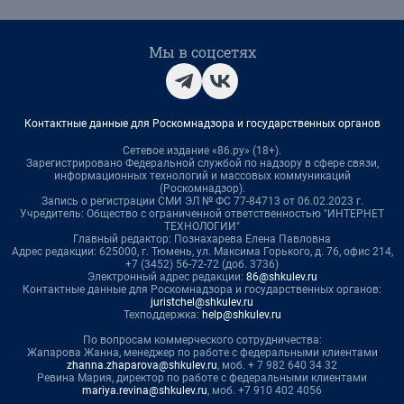
Мы в соцсетях
Контактные данные для Роскомнадзора и государственных органов
Сетевое издание «86.ру» (18+).
Зарегистрировано Федеральной службой по надзору в сфере связи,
информационных технологий и массовых коммуникаций
(Роскомнадзор).
Запись о регистрации СМИ ЭЛ № ФС 77-84713 от 06.02.2023 г.
Учредитель: Общество с ограниченной ответственностью "ИНТЕРНЕТ
ТЕХНОЛОГИИ"
Главный редактор: Познахарева Елена Павловна
Адрес редакции: 625000, г. Тюмень, ул. Максима Горького, д. 76, офис 214,
+7 (3452) 56-72-72 (доб. 3736)
Электронный адрес редакции:
86@shkulev.ru
Контактные данные для Роскомнадзора и государственных органов:
juristchel@shkulev.ru
Техподдержка:
help@shkulev.ru
По вопросам коммерческого сотрудничества:
Жапарова Жанна, менеджер по работе с федеральными клиентами
zhanna.zhaparova@shkulev.ru
, моб. + 7 982 640 34 32
Ревина Мария, директор по работе с федеральными клиентами
mariya.revina@shkulev.ru
, моб. +7 910 402 4056