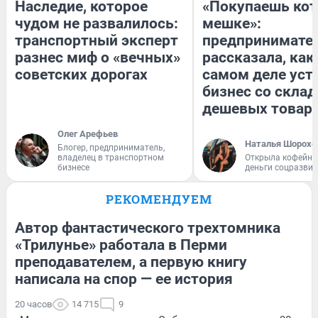
Наследие, которое
«Покупаешь кот
чудом не развалилось:
мешке»:
транспортный эксперт
предпринимате
разнес миф о «вечных»
рассказала, как
советских дорогах
самом деле уст
бизнес со скла
дешевых товар
Олег Арефьев
Наталья Шорохо
Блогер, предприниматель,
владелец в транспортном
Открыла кофейну
бизнесе
деньги соцразви
РЕКОМЕНДУЕМ
Автор фантастического трехтомника
«Трилунье» работала в Перми
преподавателем, а первую книгу
написала на спор — ее история
20 часов
14 715
9