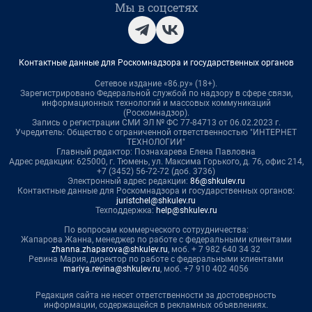
Мы в соцсетях
Контактные данные для Роскомнадзора и государственных органов
Сетевое издание «86.ру» (18+).
Зарегистрировано Федеральной службой по надзору в сфере связи,
информационных технологий и массовых коммуникаций
(Роскомнадзор).
Запись о регистрации СМИ ЭЛ № ФС 77-84713 от 06.02.2023 г.
Учредитель: Общество с ограниченной ответственностью "ИНТЕРНЕТ
ТЕХНОЛОГИИ"
Главный редактор: Познахарева Елена Павловна
Адрес редакции: 625000, г. Тюмень, ул. Максима Горького, д. 76, офис 214,
+7 (3452) 56-72-72 (доб. 3736)
Электронный адрес редакции:
86@shkulev.ru
Контактные данные для Роскомнадзора и государственных органов:
juristchel@shkulev.ru
Техподдержка:
help@shkulev.ru
По вопросам коммерческого сотрудничества:
Жапарова Жанна, менеджер по работе с федеральными клиентами
zhanna.zhaparova@shkulev.ru
, моб. + 7 982 640 34 32
Ревина Мария, директор по работе с федеральными клиентами
mariya.revina@shkulev.ru
, моб. +7 910 402 4056
Редакция сайта не несет ответственности за достоверность
информации, содержащейся в рекламных объявлениях.