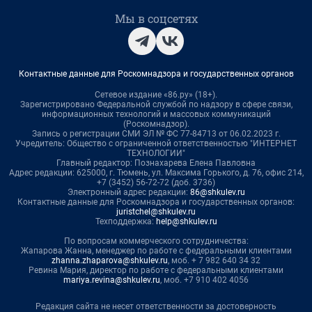
Мы в соцсетях
Контактные данные для Роскомнадзора и государственных органов
Сетевое издание «86.ру» (18+).
Зарегистрировано Федеральной службой по надзору в сфере связи,
информационных технологий и массовых коммуникаций
(Роскомнадзор).
Запись о регистрации СМИ ЭЛ № ФС 77-84713 от 06.02.2023 г.
Учредитель: Общество с ограниченной ответственностью "ИНТЕРНЕТ
ТЕХНОЛОГИИ"
Главный редактор: Познахарева Елена Павловна
Адрес редакции: 625000, г. Тюмень, ул. Максима Горького, д. 76, офис 214,
+7 (3452) 56-72-72 (доб. 3736)
Электронный адрес редакции:
86@shkulev.ru
Контактные данные для Роскомнадзора и государственных органов:
juristchel@shkulev.ru
Техподдержка:
help@shkulev.ru
По вопросам коммерческого сотрудничества:
Жапарова Жанна, менеджер по работе с федеральными клиентами
zhanna.zhaparova@shkulev.ru
, моб. + 7 982 640 34 32
Ревина Мария, директор по работе с федеральными клиентами
mariya.revina@shkulev.ru
, моб. +7 910 402 4056
Редакция сайта не несет ответственности за достоверность