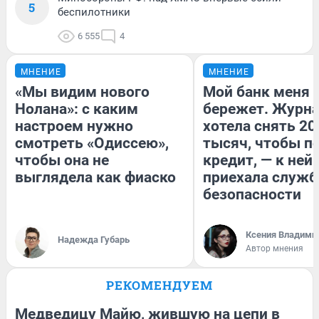
5
беспилотники
6 555
4
МНЕНИЕ
МНЕНИЕ
«Мы видим нового
Мой банк меня
Нолана»: с каким
бережет. Журн
настроем нужно
хотела снять 20
смотреть «Одиссею»,
тысяч, чтобы п
чтобы она не
кредит, — к ней
выглядела как фиаско
приехала служб
безопасности
Ксения Владими
Надежда Губарь
Автор мнения
РЕКОМЕНДУЕМ
Медведицу Майю, жившую на цепи в