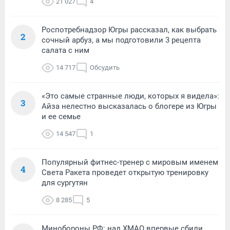
21 027
4
Роспотребнадзор Югры рассказал, как выбрать
2
сочный арбуз, а мы подготовили 3 рецепта
салата с ним
14 717
Обсудить
«Это самые странные люди, которых я видела»:
3
Айза нелестно высказалась о блогере из Югры
и ее семье
14 547
1
Популярный фитнес-тренер с мировым именем
4
Света Ракета проведет открытую тренировку
для сургутян
8 285
5
Минобороны РФ: над ХМАО впервые сбили