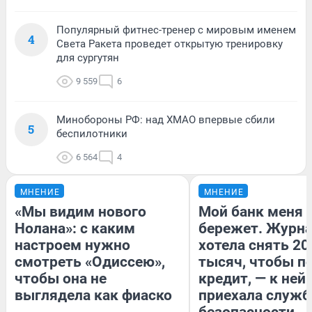
Популярный фитнес-тренер с мировым именем
4
Света Ракета проведет открытую тренировку
для сургутян
9 559
6
Минобороны РФ: над ХМАО впервые сбили
5
беспилотники
6 564
4
МНЕНИЕ
МНЕНИЕ
«Мы видим нового
Мой банк меня
Нолана»: с каким
бережет. Журн
настроем нужно
хотела снять 20
смотреть «Одиссею»,
тысяч, чтобы п
чтобы она не
кредит, — к ней
выглядела как фиаско
приехала служб
безопасности