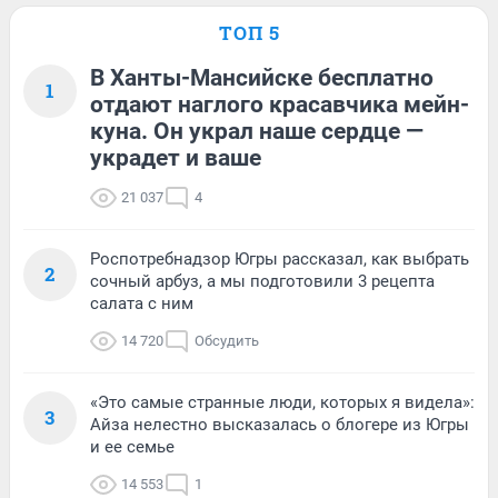
ТОП 5
В Ханты-Мансийске бесплатно
1
отдают наглого красавчика мейн-
куна. Он украл наше сердце —
украдет и ваше
21 037
4
Роспотребнадзор Югры рассказал, как выбрать
2
сочный арбуз, а мы подготовили 3 рецепта
салата с ним
14 720
Обсудить
«Это самые странные люди, которых я видела»:
3
Айза нелестно высказалась о блогере из Югры
и ее семье
14 553
1