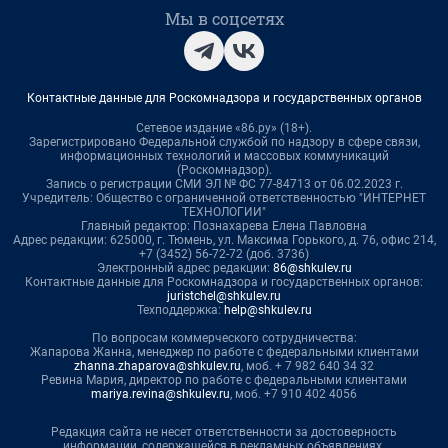
Мы в соцсетях
Контактные данные для Роскомнадзора и государственных органов
Сетевое издание «86.ру» (18+).
Зарегистрировано Федеральной службой по надзору в сфере связи,
информационных технологий и массовых коммуникаций
(Роскомнадзор).
Запись о регистрации СМИ ЭЛ № ФС 77-84713 от 06.02.2023 г.
Учредитель: Общество с ограниченной ответственностью "ИНТЕРНЕТ
ТЕХНОЛОГИИ"
Главный редактор: Познахарева Елена Павловна
Адрес редакции: 625000, г. Тюмень, ул. Максима Горького, д. 76, офис 214,
+7 (3452) 56-72-72 (доб. 3736)
Электронный адрес редакции:
86@shkulev.ru
Контактные данные для Роскомнадзора и государственных органов:
juristchel@shkulev.ru
Техподдержка:
help@shkulev.ru
По вопросам коммерческого сотрудничества:
Жапарова Жанна, менеджер по работе с федеральными клиентами
zhanna.zhaparova@shkulev.ru
, моб. + 7 982 640 34 32
Ревина Мария, директор по работе с федеральными клиентами
mariya.revina@shkulev.ru
, моб. +7 910 402 4056
Редакция сайта не несет ответственности за достоверность
информации, содержащейся в рекламных объявлениях.