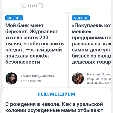
14 651
1
МНЕНИЕ
МНЕНИЕ
Мой банк меня
«Покупаешь кот
бережет. Журналист
мешке»:
хотела снять 200
предпринимате
тысяч, чтобы погасить
рассказала, как
кредит, — к ней домой
самом деле уст
приехала служба
бизнес со скла
безопасности
дешевых товар
Наталья Шорохо
Ксения Владимирская
Открыла кофейну
Автор мнения
деньги соцразви
РЕКОМЕНДУЕМ
С рождения в неволе. Как в уральской
колонии осужденные мамы отбывают