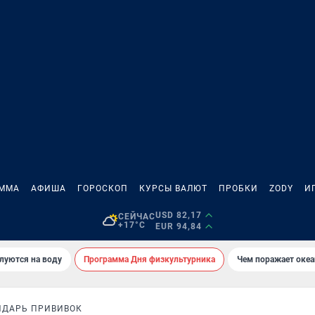
АММА
АФИША
ГОРОСКОП
КУРСЫ ВАЛЮТ
ПРОБКИ
ZODY
И
USD 82,17
СЕЙЧАС
+17°C
EUR 94,84
луются на воду
Программа Дня физкультурника
Чем поражает оке
НДАРЬ ПРИВИВОК