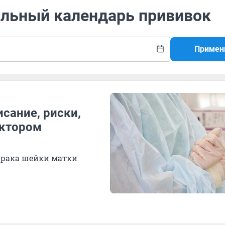
альный календарь прививок
Примен
сание, риски,
октором
 рака шейки матки