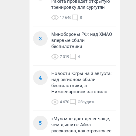
Ракета проведет открытую
тренировку для сургутян
17 646
8
Минобороны РФ: над ХМАО
3
впервые сбили
беспилотники
7 319
4
Новости Югры на 3 августа:
4
над регионом сбили
беспилотники, а
Нижневартовск затопило
4 670
Обсудить
«Муж мне дает денег чаще,
5
чем дышит»: Айза
рассказала, как строятся ее