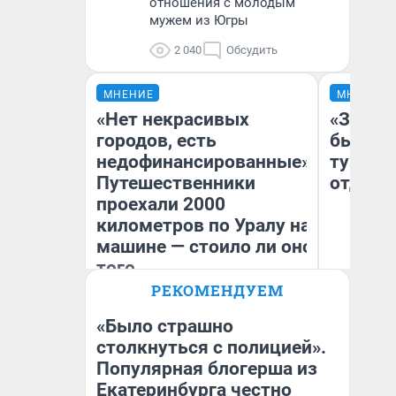
отношения с молодым
мужем из Югры
2 040
Обсудить
МНЕНИЕ
МНЕНИЕ
«Нет некрасивых
«За не
городов, есть
были с
недофинансированные».
турист
Путешественники
отдыхе
проехали 2000
километров по Уралу на
машине — стоило ли оно
того
РЕКОМЕНДУЕМ
Ал
Екатерина Литкевич
за
ре
«Было страшно
столкнуться с полицией».
Популярная блогерша из
Екатеринбурга честно