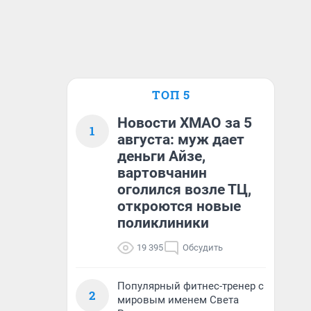
ТОП 5
Новости ХМАО за 5
1
августа: муж дает
деньги Айзе,
вартовчанин
оголился возле ТЦ,
откроются новые
поликлиники
19 395
Обсудить
Популярный фитнес-тренер с
2
мировым именем Света