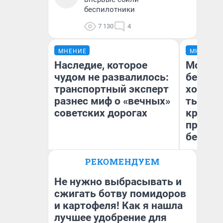
беспилотники
7 130
4
МНЕНИЕ
МНЕНИЕ
Наследие, которое
Мой ба
чудом не развалилось:
береже
транспортный эксперт
хотела 
разнес миф о «вечных»
тысяч,
советских дорогах
кредит,
приеха
безопа
Олег Арефьев
РЕКОМЕНДУЕМ
Блогер, предприниматель,
Кс
владелец в транспортном
Ав
бизнесе
Не нужно выбрасывать и
сжигать ботву помидоров
и картофеля! Как я нашла
лучшее удобрение для