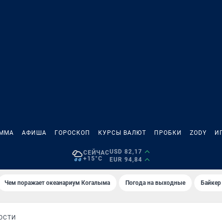
АММА
АФИША
ГОРОСКОП
КУРСЫ ВАЛЮТ
ПРОБКИ
ZODY
И
USD 82,17
СЕЙЧАС
+15°C
EUR 94,84
Чем поражает океанариум Когалыма
Погода на выходные
Байкер
ОСТИ