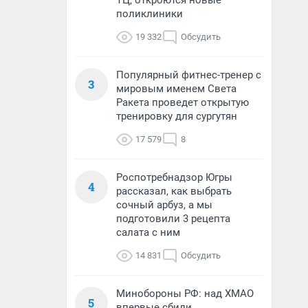
ТЦ, откроются новые
поликлиники
19 332
Обсудить
Популярный фитнес-тренер с
3
мировым именем Света
Ракета проведет открытую
тренировку для сургутян
17 579
8
Роспотребнадзор Югры
4
рассказал, как выбрать
сочный арбуз, а мы
подготовили 3 рецепта
салата с ним
14 831
Обсудить
Минобороны РФ: над ХМАО
5
впервые сбили