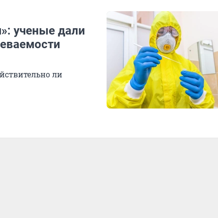
»: ученые дали
леваемости
ействительно ли