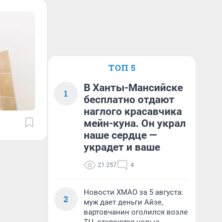
ТОП 5
В Ханты-Мансийске
1
бесплатно отдают
наглого красавчика
мейн-куна. Он украл
наше сердце —
украдет и ваше
21 257
4
Новости ХМАО за 5 августа:
2
муж дает деньги Айзе,
вартовчанин оголился возле