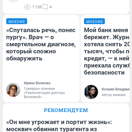
7 128
4
МНЕНИЕ
МНЕНИЕ
«Спуталась речь, понес
Мой банк меня
пургу». Врач — о
бережет. Журн
смертельном диагнозе,
хотела снять 20
который сложно
тысяч, чтобы п
обнаружить
кредит, — к ней
приехала служб
безопасности
Ирина Волкова
Главврач клиники
Ксения Владими
«Реабилитация доктора
Автор мнения
Волковой»
РЕКОМЕНДУЕМ
«Он мне угрожает и портит жизнь»:
москвич обвинил турагента из