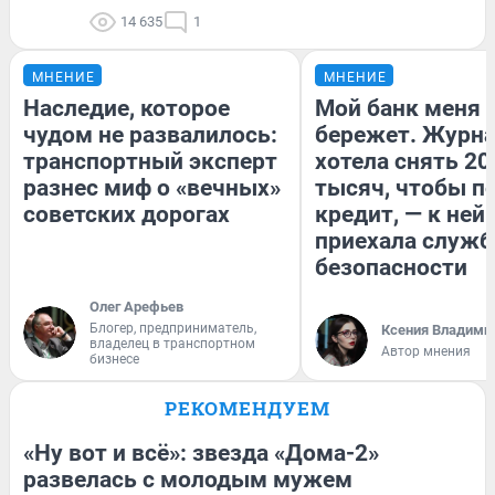
14 635
1
МНЕНИЕ
МНЕНИЕ
Наследие, которое
Мой банк меня
чудом не развалилось:
бережет. Журн
транспортный эксперт
хотела снять 20
разнес миф о «вечных»
тысяч, чтобы п
советских дорогах
кредит, — к ней
приехала служб
безопасности
Олег Арефьев
Блогер, предприниматель,
Ксения Владими
владелец в транспортном
Автор мнения
бизнесе
РЕКОМЕНДУЕМ
«Ну вот и всё»: звезда «Дома-2»
развелась с молодым мужем