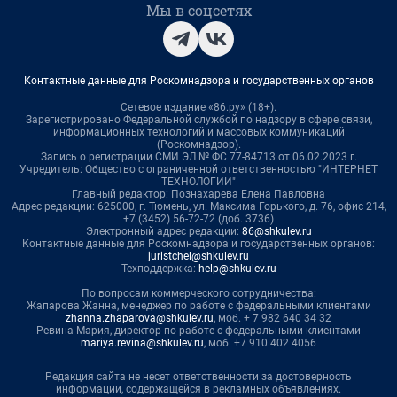
Мы в соцсетях
Контактные данные для Роскомнадзора и государственных органов
Сетевое издание «86.ру» (18+).
Зарегистрировано Федеральной службой по надзору в сфере связи,
информационных технологий и массовых коммуникаций
(Роскомнадзор).
Запись о регистрации СМИ ЭЛ № ФС 77-84713 от 06.02.2023 г.
Учредитель: Общество с ограниченной ответственностью "ИНТЕРНЕТ
ТЕХНОЛОГИИ"
Главный редактор: Познахарева Елена Павловна
Адрес редакции: 625000, г. Тюмень, ул. Максима Горького, д. 76, офис 214,
+7 (3452) 56-72-72 (доб. 3736)
Электронный адрес редакции:
86@shkulev.ru
Контактные данные для Роскомнадзора и государственных органов:
juristchel@shkulev.ru
Техподдержка:
help@shkulev.ru
По вопросам коммерческого сотрудничества:
Жапарова Жанна, менеджер по работе с федеральными клиентами
zhanna.zhaparova@shkulev.ru
, моб. + 7 982 640 34 32
Ревина Мария, директор по работе с федеральными клиентами
mariya.revina@shkulev.ru
, моб. +7 910 402 4056
Редакция сайта не несет ответственности за достоверность
информации, содержащейся в рекламных объявлениях.