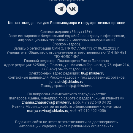
Контактные данные для Роскомнадзора и государственных органов
Сетевое издание «86.ру» (18+).
Зарегистрировано Федеральной службой по надзору в сфере связи,
информационных технологий и массовых коммуникаций
(Роскомнадзор).
Запись о регистрации СМИ ЭЛ № ФС 77-84713 от 06.02.2023 г.
Учредитель: Общество с ограниченной ответственностью "ИНТЕРНЕТ
ТЕХНОЛОГИИ"
Главный редактор: Познахарева Елена Павловна
Адрес редакции: 625000, г. Тюмень, ул. Максима Горького, д. 76, офис 214,
+7 (3452) 56-72-72 (доб. 3736)
Электронный адрес редакции:
86@shkulev.ru
Контактные данные для Роскомнадзора и государственных органов:
juristchel@shkulev.ru
Техподдержка:
help@shkulev.ru
По вопросам коммерческого сотрудничества:
Жапарова Жанна, менеджер по работе с федеральными клиентами
zhanna.zhaparova@shkulev.ru
, моб. + 7 982 640 34 32
Ревина Мария, директор по работе с федеральными клиентами
mariya.revina@shkulev.ru
, моб. +7 910 402 4056
Редакция сайта не несет ответственности за достоверность
информации, содержащейся в рекламных объявлениях.