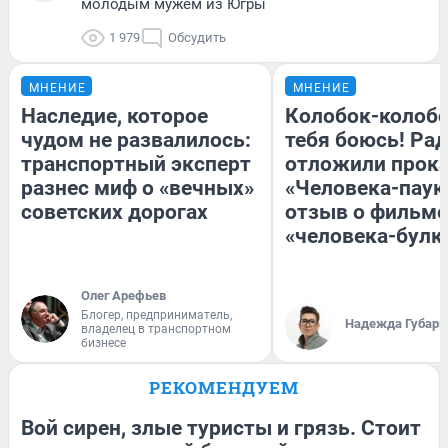
молодым мужем из Югры
1 979
Обсудить
МНЕНИЕ
МНЕНИЕ
Наследие, которое
Колобок-колобо
чудом не развалилось:
тебя боюсь! Рад
транспортный эксперт
отложили прок
разнес миф о «вечных»
«Человека-паук
советских дорогах
отзыв о фильме
«человека-булк
Олег Арефьев
Блогер, предприниматель,
Надежда Губарь
владелец в транспортном
бизнесе
РЕКОМЕНДУЕМ
Вой сирен, злые туристы и грязь. Стоит