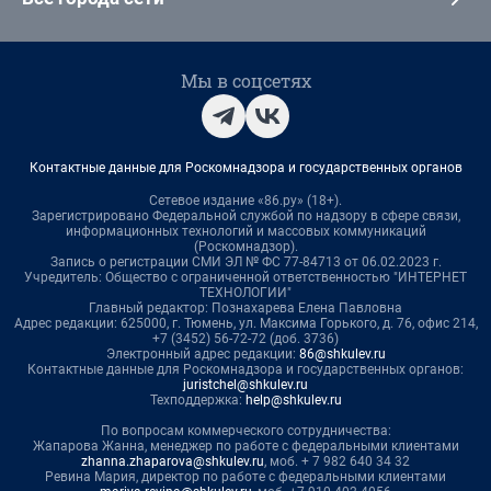
Мы в соцсетях
Контактные данные для Роскомнадзора и государственных органов
Сетевое издание «86.ру» (18+).
Зарегистрировано Федеральной службой по надзору в сфере связи,
информационных технологий и массовых коммуникаций
(Роскомнадзор).
Запись о регистрации СМИ ЭЛ № ФС 77-84713 от 06.02.2023 г.
Учредитель: Общество с ограниченной ответственностью "ИНТЕРНЕТ
ТЕХНОЛОГИИ"
Главный редактор: Познахарева Елена Павловна
Адрес редакции: 625000, г. Тюмень, ул. Максима Горького, д. 76, офис 214,
+7 (3452) 56-72-72 (доб. 3736)
Электронный адрес редакции:
86@shkulev.ru
Контактные данные для Роскомнадзора и государственных органов:
juristchel@shkulev.ru
Техподдержка:
help@shkulev.ru
По вопросам коммерческого сотрудничества:
Жапарова Жанна, менеджер по работе с федеральными клиентами
zhanna.zhaparova@shkulev.ru
, моб. + 7 982 640 34 32
Ревина Мария, директор по работе с федеральными клиентами