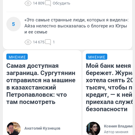
14 809
Обсудить
«Это самые странные люди, которых я видела»:
5
Айза нелестно высказалась о блогере из Югры
и ее семье
14 675
1
МНЕНИЕ
МНЕНИЕ
Самая доступная
Мой банк меня
заграница. Сургутянин
бережет. Журн
отправился на машине
хотела снять 20
в казахстанский
тысяч, чтобы п
Петропавловск: что
кредит, — к ней
там посмотреть
приехала служб
безопасности
Ксения Владими
Анатолий Кузнецов
Автор мнения