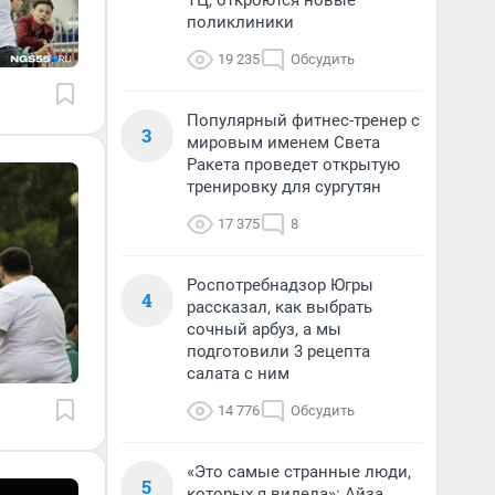
ТЦ, откроются новые
поликлиники
19 235
Обсудить
Популярный фитнес-тренер с
3
мировым именем Света
Ракета проведет открытую
тренировку для сургутян
17 375
8
Роспотребнадзор Югры
4
рассказал, как выбрать
сочный арбуз, а мы
подготовили 3 рецепта
салата с ним
14 776
Обсудить
«Это самые странные люди,
5
которых я видела»: Айза