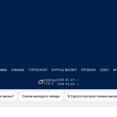
АММА
АФИША
ГОРОСКОП
КУРСЫ ВАЛЮТ
ПРОБКИ
ZODY
И
USD 81,41
СЕЙЧАС
+16°C
EUR 94,06
ую жизнь?
Спасли молодого лебедя
В Сургуте построят новые шко