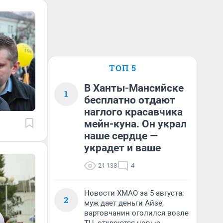
ТОП 5
В Ханты-Мансийске
1
бесплатно отдают
наглого красавчика
мейн-куна. Он украл
наше сердце —
украдет и ваше
21 138
4
Новости ХМАО за 5 августа:
2
муж дает деньги Айзе,
вартовчанин оголился возле