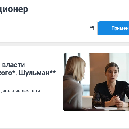
ционер
Примен
 власти
ого*, Шульман**
ционные деятели