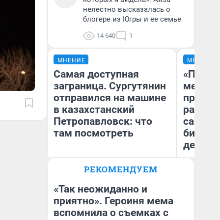
нелестно высказалась о
блогере из Югры и ее семье
14 640
1
МНЕНИЕ
МНЕНИЕ
Самая доступная
«Покуп
заграница. Сургутянин
мешке»
отправился на машине
предпр
в казахстанский
рассказ
Петропавловск: что
самом 
там посмотреть
бизнес
дешевы
РЕКОМЕНДУЕМ
На
Анатолий Кузнецов
От
де
«Так неожиданно и
приятно». Героиня мема
вспомнила о съемках с