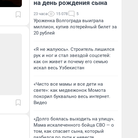
на день рождения сына
23 часа
15 078
5
Уроженка Волгограда выиграла
миллион, купив лотерейный билет за
20 рублей
«Я не жалуюсь». Строитель лишился
рук и ног и стал звездой соцсетей:
как он живет и почему его семью
искал весь Узбекистан
«Чисто все мамы и все дети на
свете»: как медвежонок Момота
покорил буквально весь интернет.
Видео
«Долго боялась выходить на улицу».
Мама искалеченного бойца СВО — о
том, как спасает сына, который
разбился по пути к невесте