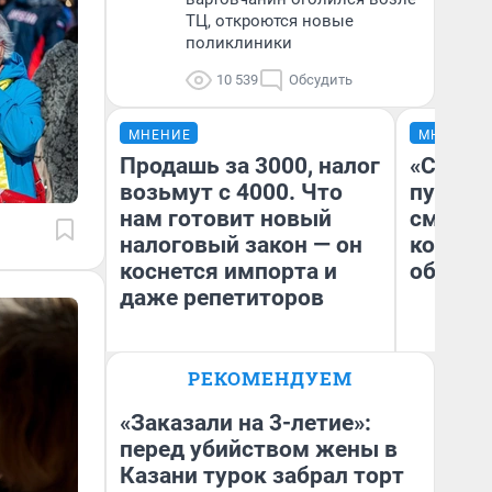
ТЦ, откроются новые
поликлиники
10 539
Обсудить
МНЕНИЕ
МНЕНИЕ
Продашь за 3000, налог
«Спутал
возьмут с 4000. Что
пургу».
нам готовит новый
смерте
налоговый закон — он
которы
коснется импорта и
обнару
даже репетиторов
Ир
РЕКОМЕНДУЕМ
Гл
Анастасия Завгородняя
«Р
Во
«Заказали на 3-летие»:
перед убийством жены в
Казани турок забрал торт