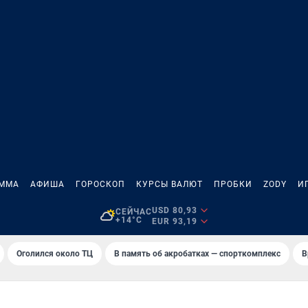
АММА
АФИША
ГОРОСКОП
КУРСЫ ВАЛЮТ
ПРОБКИ
ZODY
И
USD 80,93
СЕЙЧАС
+14°C
EUR 93,19
Оголился около ТЦ
В память об акробатках — спорткомплекс
В