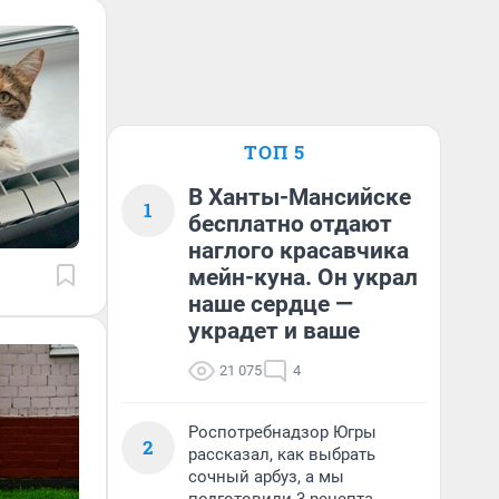
ТОП 5
В Ханты-Мансийске
1
бесплатно отдают
наглого красавчика
мейн-куна. Он украл
наше сердце —
украдет и ваше
21 075
4
Роспотребнадзор Югры
2
рассказал, как выбрать
сочный арбуз, а мы