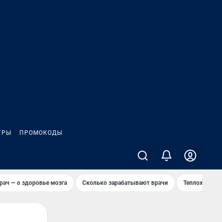
ГРЫ
ПРОМОКОДЫ
рач — о здоровье мозга
Сколько зарабатывают врачи
Теплоход сел