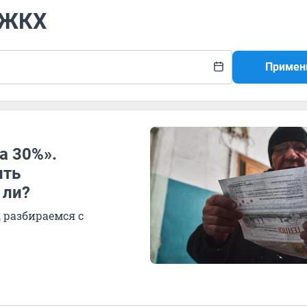
а ЖКХ
Примен
а 30%».
ить
 ли?
 разбираемся с