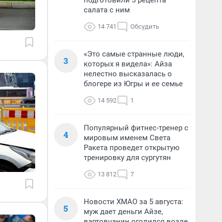
подготовили 3 рецепта
салата с ним
14 741
Обсудить
«Это самые странные люди,
3
которых я видела»: Айза
нелестно высказалась о
блогере из Югры и ее семье
14 592
1
Популярный фитнес-тренер с
4
мировым именем Света
Ракета проведет открытую
тренировку для сургутян
13 812
7
Новости ХМАО за 5 августа:
5
муж дает деньги Айзе,
вартовчанин оголился возле