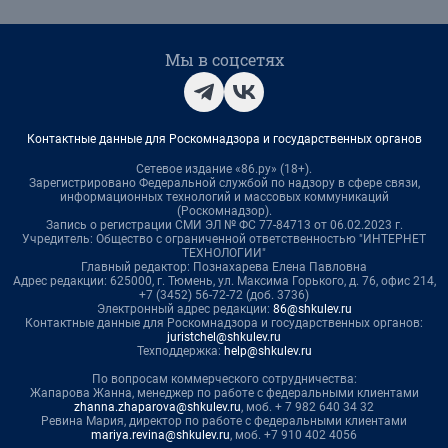
Мы в соцсетях
Контактные данные для Роскомнадзора и государственных органов
Сетевое издание «86.ру» (18+).
Зарегистрировано Федеральной службой по надзору в сфере связи,
информационных технологий и массовых коммуникаций
(Роскомнадзор).
Запись о регистрации СМИ ЭЛ № ФС 77-84713 от 06.02.2023 г.
Учредитель: Общество с ограниченной ответственностью "ИНТЕРНЕТ
ТЕХНОЛОГИИ"
Главный редактор: Познахарева Елена Павловна
Адрес редакции: 625000, г. Тюмень, ул. Максима Горького, д. 76, офис 214,
+7 (3452) 56-72-72 (доб. 3736)
Электронный адрес редакции:
86@shkulev.ru
Контактные данные для Роскомнадзора и государственных органов:
juristchel@shkulev.ru
Техподдержка:
help@shkulev.ru
По вопросам коммерческого сотрудничества:
Жапарова Жанна, менеджер по работе с федеральными клиентами
zhanna.zhaparova@shkulev.ru
, моб. + 7 982 640 34 32
Ревина Мария, директор по работе с федеральными клиентами
mariya.revina@shkulev.ru
, моб. +7 910 402 4056