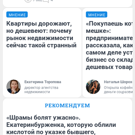
МНЕНИЕ
МНЕНИЕ
Квартиры дорожают,
«Покупаешь кот
но дешевеют: почему
мешке»:
рынок недвижимости
предпринимате
сейчас такой странный
рассказала, как
самом деле уст
бизнес со скла
дешевых товар
Екатерина Торопова
Наталья Шорохо
директор агентства
Открыла кофейну
недвижимости
деньги соцразви
РЕКОМЕНДУЕМ
«Шрамы болят ужасно».
Екатеринбурженка, которую облили
кислотой по указке бывшего,