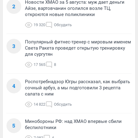
Новости ХМАО за 5 августа: муж дает деньги
2
Айзе, вартовчанин оголился возле ТЦ,
откроются новые поликлиники
19 320
Обсудить
Популярный фитнес-тренер с мировым именем
3
Света Ракета проведет открытую тренировку
для сургутян
17 565
8
Роспотребнадзор Югры рассказал, как выбрать
4
сочный арбуз, а мы подготовили 3 рецепта
салата с ним
14 822
Обсудить
Минобороны РФ: над ХМАО впервые сбили
5
беспилотники
7 082
4