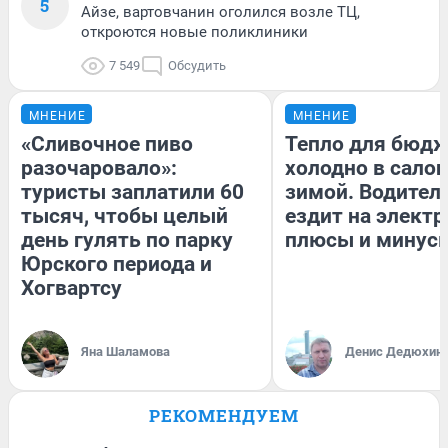
5
Айзе, вартовчанин оголился возле ТЦ,
откроются новые поликлиники
7 549
Обсудить
МНЕНИЕ
МНЕНИЕ
«Сливочное пиво
Тепло для бюдж
разочаровало»:
холодно в сало
туристы заплатили 60
зимой. Водитель
тысяч, чтобы целый
ездит на электр
день гулять по парку
плюсы и минус
Юрского периода и
Хогвартсу
Яна Шаламова
Денис Дедюхин
РЕКОМЕНДУЕМ