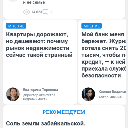
и ее семье
14 623
1
МНЕНИЕ
МНЕНИЕ
Квартиры дорожают,
Мой банк меня
но дешевеют: почему
бережет. Журн
рынок недвижимости
хотела снять 20
сейчас такой странный
тысяч, чтобы п
кредит, — к ней
приехала служб
безопасности
Екатерина Торопова
Ксения Владими
директор агентства
Автор мнения
недвижимости
РЕКОМЕНДУЕМ
Соль земли забайкальской.