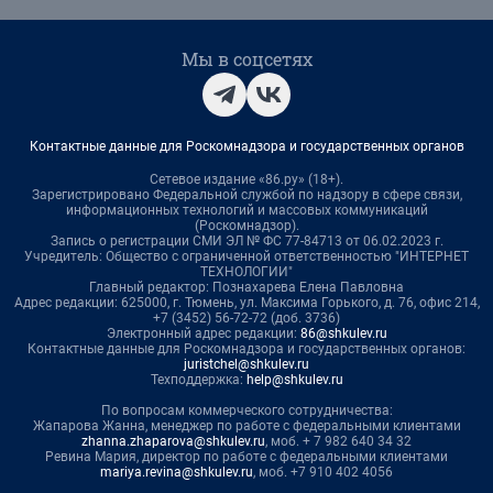
Мы в соцсетях
Контактные данные для Роскомнадзора и государственных органов
Сетевое издание «86.ру» (18+).
Зарегистрировано Федеральной службой по надзору в сфере связи,
информационных технологий и массовых коммуникаций
(Роскомнадзор).
Запись о регистрации СМИ ЭЛ № ФС 77-84713 от 06.02.2023 г.
Учредитель: Общество с ограниченной ответственностью "ИНТЕРНЕТ
ТЕХНОЛОГИИ"
Главный редактор: Познахарева Елена Павловна
Адрес редакции: 625000, г. Тюмень, ул. Максима Горького, д. 76, офис 214,
+7 (3452) 56-72-72 (доб. 3736)
Электронный адрес редакции:
86@shkulev.ru
Контактные данные для Роскомнадзора и государственных органов:
juristchel@shkulev.ru
Техподдержка:
help@shkulev.ru
По вопросам коммерческого сотрудничества:
Жапарова Жанна, менеджер по работе с федеральными клиентами
zhanna.zhaparova@shkulev.ru
, моб. + 7 982 640 34 32
Ревина Мария, директор по работе с федеральными клиентами
mariya.revina@shkulev.ru
, моб. +7 910 402 4056