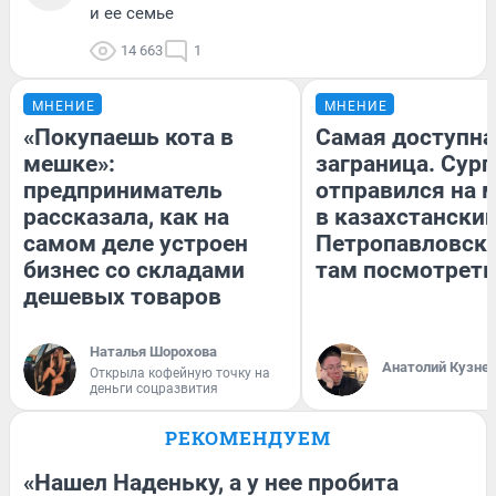
и ее семье
14 663
1
МНЕНИЕ
МНЕНИЕ
«Покупаешь кота в
Самая доступна
мешке»:
заграница. Сур
предприниматель
отправился на 
рассказала, как на
в казахстански
самом деле устроен
Петропавловск:
бизнес со складами
там посмотреть
дешевых товаров
Наталья Шорохова
Анатолий Кузне
Открыла кофейную точку на
деньги соцразвития
РЕКОМЕНДУЕМ
«Нашел Наденьку, а у нее пробита