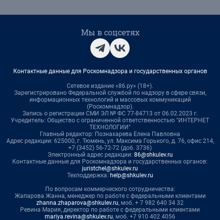
Мы в соцсетях
Контактные данные для Роскомнадзора и государственных органов
Сетевое издание «86.ру» (18+).
Зарегистрировано Федеральной службой по надзору в сфере связи,
информационных технологий и массовых коммуникаций
(Роскомнадзор).
Запись о регистрации СМИ ЭЛ № ФС 77-84713 от 06.02.2023 г.
Учредитель: Общество с ограниченной ответственностью "ИНТЕРНЕТ
ТЕХНОЛОГИИ"
Главный редактор: Познахарева Елена Павловна
Адрес редакции: 625000, г. Тюмень, ул. Максима Горького, д. 76, офис 214,
+7 (3452) 56-72-72 (доб. 3736)
Электронный адрес редакции:
86@shkulev.ru
Контактные данные для Роскомнадзора и государственных органов:
juristchel@shkulev.ru
Техподдержка:
help@shkulev.ru
По вопросам коммерческого сотрудничества:
Жапарова Жанна, менеджер по работе с федеральными клиентами
zhanna.zhaparova@shkulev.ru
, моб. + 7 982 640 34 32
Ревина Мария, директор по работе с федеральными клиентами
mariya.revina@shkulev.ru
, моб. +7 910 402 4056