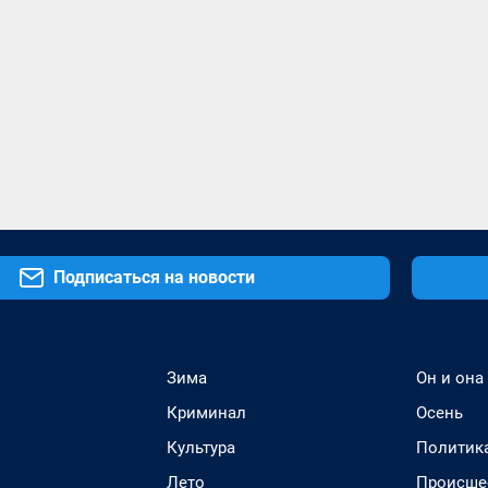
Подписаться на новости
Зима
Он и она
Криминал
Осень
Культура
Политик
Лето
Происше