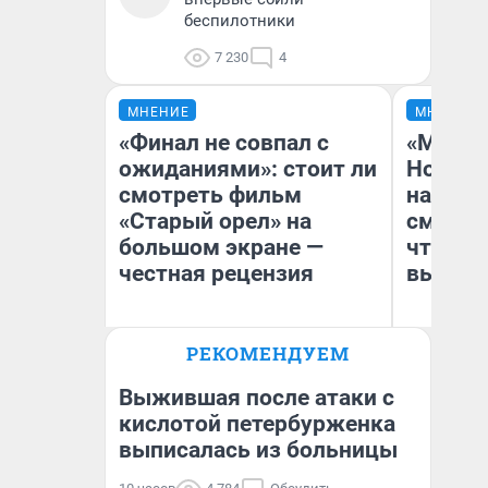
беспилотники
7 230
4
МНЕНИЕ
МНЕНИЕ
«Финал не совпал с
«Мы ви
ожиданиями»: стоит ли
Нолана
смотреть фильм
настро
«Старый орел» на
смотре
большом экране —
чтобы 
честная рецензия
выгляд
РЕКОМЕНДУЕМ
Надежда Губарь
На
Выжившая после атаки с
кислотой петербурженка
выписалась из больницы