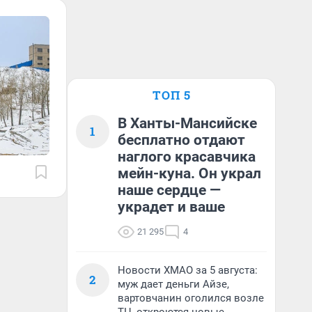
ТОП 5
В Ханты-Мансийске
1
бесплатно отдают
наглого красавчика
мейн-куна. Он украл
наше сердце —
украдет и ваше
21 295
4
Новости ХМАО за 5 августа:
2
муж дает деньги Айзе,
вартовчанин оголился возле