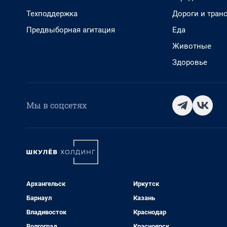
Техподдержка
Дороги и тран
Предвыборная агитация
Еда
Животные
Здоровье
Мы в соцсетях
Архангельск
Иркутск
Барнаул
Казань
Владивосток
Краснодар
Волгоград
Красноярск