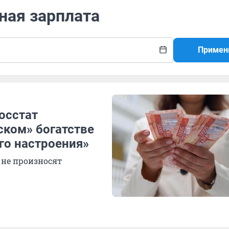
ная зарплата
Примен
осстат
ском» богатстве
го настроения»
 не произносят