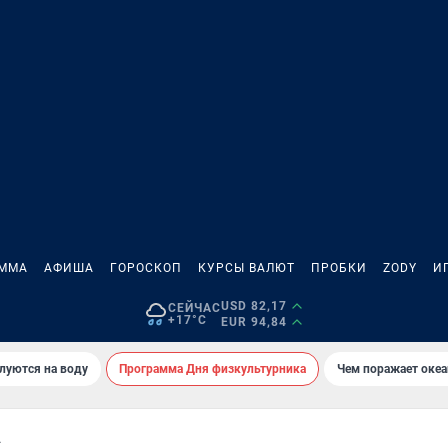
АММА
АФИША
ГОРОСКОП
КУРСЫ ВАЛЮТ
ПРОБКИ
ZODY
И
USD 82,17
СЕЙЧАС
+17°C
EUR 94,84
луются на воду
Программа Дня физкультурника
Чем поражает оке
А