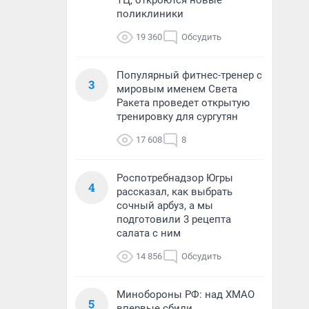
ТЦ, откроются новые
поликлиники
19 360
Обсудить
Популярный фитнес-тренер с
3
мировым именем Света
Ракета проведет открытую
тренировку для сургутян
17 608
8
Роспотребнадзор Югры
4
рассказал, как выбрать
сочный арбуз, а мы
подготовили 3 рецепта
салата с ним
14 856
Обсудить
Минобороны РФ: над ХМАО
5
впервые сбили