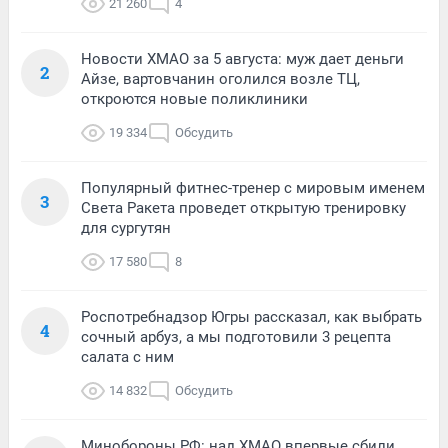
21 260
4
Новости ХМАО за 5 августа: муж дает деньги
2
Айзе, вартовчанин оголился возле ТЦ,
откроются новые поликлиники
19 334
Обсудить
Популярный фитнес-тренер с мировым именем
3
Света Ракета проведет открытую тренировку
для сургутян
17 580
8
Роспотребнадзор Югры рассказал, как выбрать
4
сочный арбуз, а мы подготовили 3 рецепта
салата с ним
14 832
Обсудить
Минобороны РФ: над ХМАО впервые сбили