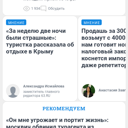
1 934
Обсудить
МНЕНИЕ
МНЕНИЕ
«За неделю две ночи
Продашь за 3000
были страшные»:
возьмут с 4000.
туристка рассказала об
нам готовит но
отдыхе в Крыму
налоговый зако
коснется импор
даже репетитор
Александра Исмайлова
Анастасия Завг
заместитель главного
редактора 63.RU
РЕКОМЕНДУЕМ
«Он мне угрожает и портит жизнь»:
москвич обвинил турагента из