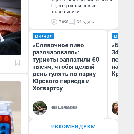
ТЦ, откроются новые
поликлиники
7 098
Обсудить
МНЕНИЕ
МНЕНИЕ
«Сливочное пиво
«Был т
разочаровало»:
349 ру
туристы заплатили 60
педаго
тысяч, чтобы целый
на биле
день гулять по парку
Крым н
Юрского периода и
Хогвартсу
Яна Шаламова
Ан
РЕКОМЕНДУЕМ