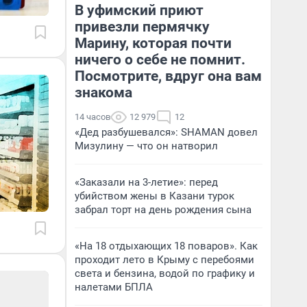
В уфимский приют
привезли пермячку
Марину, которая почти
ничего о себе не помнит.
Посмотрите, вдруг она вам
знакома
14 часов
12 979
12
«Дед разбушевался»: SHAMAN довел
Мизулину — что он натворил
«Заказали на 3-летие»: перед
убийством жены в Казани турок
забрал торт на день рождения сына
«На 18 отдыхающих 18 поваров». Как
проходит лето в Крыму с перебоями
света и бензина, водой по графику и
налетами БПЛА