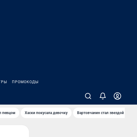
ГРЫ
ПРОМОКОДЫ
л певцом
Хаски покусала девочку
Вартовчанин стал звездой кибер