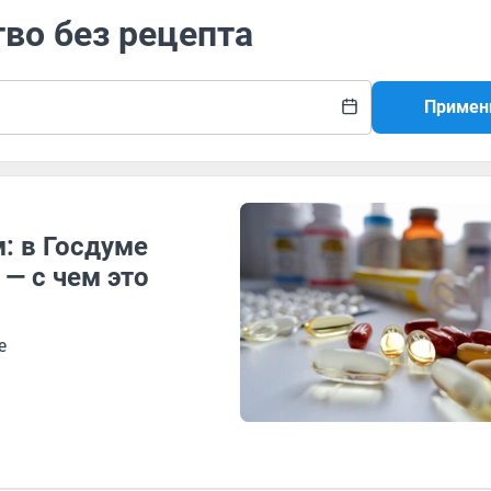
тво без рецепта
Примен
: в Госдуме
— с чем это
е