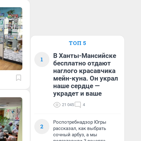
ТОП 5
В Ханты-Мансийске
1
бесплатно отдают
наглого красавчика
мейн-куна. Он украл
наше сердце —
украдет и ваше
21 045
4
Роспотребнадзор Югры
2
рассказал, как выбрать
сочный арбуз, а мы