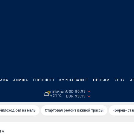
АММА
АФИША
ГОРОСКОП
КУРСЫ ВАЛЮТ
ПРОБКИ
ZODY
И
USD 80,93
СЕЙЧАС
+21°C
EUR 93,19
Теплоход сел на мель
Стартовал ремонт важной трассы
«Борец» ста
ТА