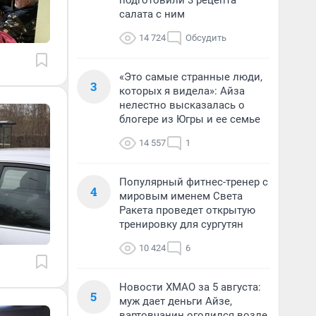
подготовили 3 рецепта
салата с ним
14 724
Обсудить
«Это самые странные люди,
3
которых я видела»: Айза
нелестно высказалась о
блогере из Югры и ее семье
14 557
1
Популярный фитнес-тренер с
4
мировым именем Света
Ракета проведет открытую
тренировку для сургутян
10 424
6
Новости ХМАО за 5 августа:
5
муж дает деньги Айзе,
вартовчанин оголился возле