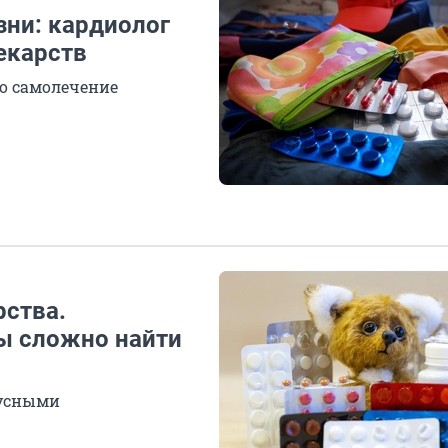
зни: кардиолог
екарств
но самолечение
рства.
ы сложно найти
русными