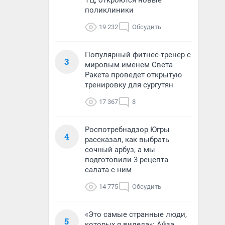
ТЦ, откроются новые
поликлиники
19 232
Обсудить
Популярный фитнес-тренер с
3
мировым именем Света
Ракета проведет открытую
тренировку для сургутян
17 367
8
Роспотребнадзор Югры
4
рассказал, как выбрать
сочный арбуз, а мы
подготовили 3 рецепта
салата с ним
14 775
Обсудить
«Это самые странные люди,
5
которых я видела»: Айза