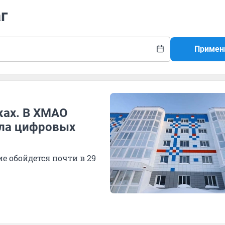
г
Примен
ках. В ХМАО
ола цифровых
ие обойдется почти в 29