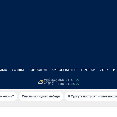
АММА
АФИША
ГОРОСКОП
КУРСЫ ВАЛЮТ
ПРОБКИ
ZODY
И
USD 81,41
СЕЙЧАС
+15°C
EUR 94,06
ую жизнь?
Спасли молодого лебедя
В Сургуте построят новые шко