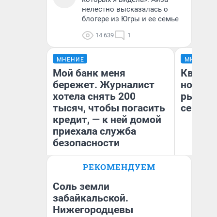
нелестно высказалась о
блогере из Югры и ее семье
14 639
1
МНЕНИЕ
МНЕНИЕ
Мой банк меня
Кварти
бережет. Журналист
но деш
хотела снять 200
рынок 
тысяч, чтобы погасить
сейчас
кредит, — к ней домой
приехала служба
безопасности
РЕКОМЕНДУЕМ
Ек
Ксения Владимирская
ди
Автор мнения
не
Соль земли
забайкальской.
Нижегородцевы