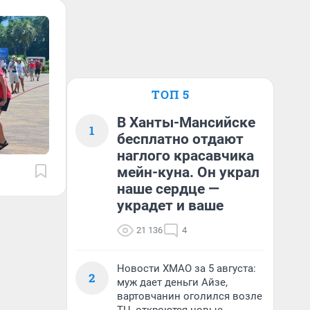
ТОП 5
В Ханты-Мансийске
1
бесплатно отдают
наглого красавчика
мейн-куна. Он украл
наше сердце —
украдет и ваше
21 136
4
Новости ХМАО за 5 августа:
2
муж дает деньги Айзе,
вартовчанин оголился возле