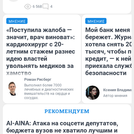
6 568
4
МНЕНИЕ
МНЕНИЕ
«Поступила жалоба —
Мой банк меня
значит, врач виноват»:
бережет. Журн
кардиохирург с 20-
хотела снять 20
летним стажем разнес
тысяч, чтобы п
идею властей
кредит, — к ней
увольнять медиков за
приехала служб
хамство
безопасности
Роман Рисберг
Выполнил более 7000
лечебных и диагностических
Ксения Владими
вмешательств на сердце и
Автор мнения
сосудах.
РЕКОМЕНДУЕМ
AI-AINA: Атака на соцсети депутатов,
бюджета вузов не хватило лучшим и