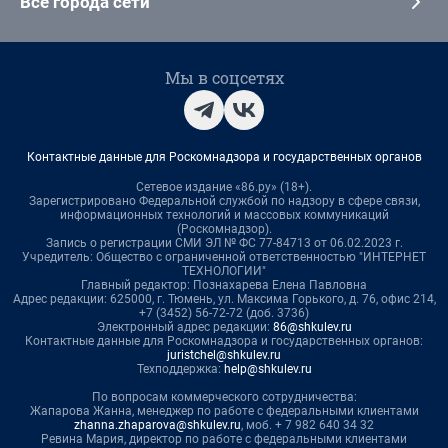
Все города сети
Мы в соцсетях
Контактные данные для Роскомнадзора и государственных органов
Сетевое издание «86.ру» (18+).
Зарегистрировано Федеральной службой по надзору в сфере связи,
информационных технологий и массовых коммуникаций
(Роскомнадзор).
Запись о регистрации СМИ ЭЛ № ФС 77-84713 от 06.02.2023 г.
Учредитель: Общество с ограниченной ответственностью "ИНТЕРНЕТ
ТЕХНОЛОГИИ"
Главный редактор: Познахарева Елена Павловна
Адрес редакции: 625000, г. Тюмень, ул. Максима Горького, д. 76, офис 214,
+7 (3452) 56-72-72 (доб. 3736)
Электронный адрес редакции:
86@shkulev.ru
Контактные данные для Роскомнадзора и государственных органов:
juristchel@shkulev.ru
Техподдержка:
help@shkulev.ru
По вопросам коммерческого сотрудничества:
Жапарова Жанна, менеджер по работе с федеральными клиентами
zhanna.zhaparova@shkulev.ru
, моб. + 7 982 640 34 32
Ревина Мария, директор по работе с федеральными клиентами