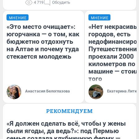
4 719
Обсудить
МНЕНИЕ
МНЕНИЕ
«Это место очищает»:
«Нет некрасивы
югорчанка — о том, как
городов, есть
бюджетно отдохнуть
недофинансиро
на Алтае и почему туда
Путешественни
стекается молодежь
проехали 2000
километров по 
машине — стоил
того
Анастасия Белоглазова
Екатерина Литк
РЕКОМЕНДУЕМ
«Я должен сделать всё, чтобы у жены
были ягоды, да ведь?»: под Пермью
семья создала клубничную ферму —