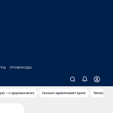
ГРЫ
ПРОМОКОДЫ
рач — о здоровье мозга
Сколько зарабатывают врачи
Теплоход сел