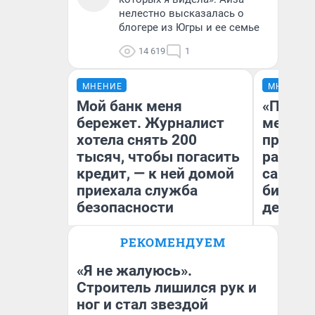
нелестно высказалась о
блогере из Югры и ее семье
14 619
1
МНЕНИЕ
МНЕНИЕ
Мой банк меня
«Покуп
бережет. Журналист
мешке»
хотела снять 200
предпр
тысяч, чтобы погасить
рассказ
кредит, — к ней домой
самом 
приехала служба
бизнес
безопасности
дешевы
РЕКОМЕНДУЕМ
На
Ксения Владимирская
От
Автор мнения
де
«Я не жалуюсь».
Строитель лишился рук и
ног и стал звездой