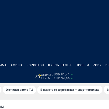
АММА
АФИША
ГОРОСКОП
КУРСЫ ВАЛЮТ
ПРОБКИ
ZODY
И
USD 81,41
СЕЙЧАС
+12°C
EUR 94,06
Оголился около ТЦ
В память об акробатках — спорткомплекс
В
ЮМ