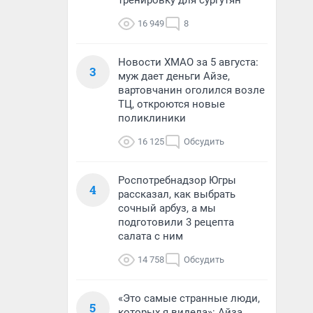
тренировку для сургутян
16 949
8
Новости ХМАО за 5 августа:
3
муж дает деньги Айзе,
вартовчанин оголился возле
ТЦ, откроются новые
поликлиники
16 125
Обсудить
Роспотребнадзор Югры
4
рассказал, как выбрать
сочный арбуз, а мы
подготовили 3 рецепта
салата с ним
14 758
Обсудить
«Это самые странные люди,
5
которых я видела»: Айза