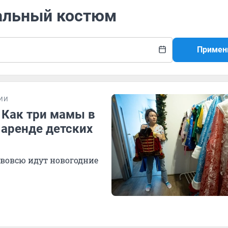
вальный костюм
Примен
ИИ
. Как три мамы в
 аренде детских
 вовсю идут новогодние