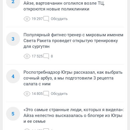
2
Айзе, вартовчанин оголился возле ТЦ,
откроются новые поликлиники
19 297
Обсудить
Популярный фитнес-тренер с мировым именем
3
Света Ракета проведет открытую тренировку
для сургутян
17 525
8
Роспотребнадзор Югры рассказал, как выбрать
4
сочный арбуз, а мы подготовили 3 рецепта
салата с ним
14 805
Обсудить
«Это самые странные люди, которых я видела»:
5
Айза нелестно высказалась о блогере из Югры
и ее семье