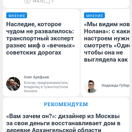
14 672
1
МНЕНИЕ
МНЕНИЕ
Наследие, которое
«Мы видим нов
чудом не развалилось:
Нолана»: с каки
транспортный эксперт
настроем нужн
разнес миф о «вечных»
смотреть «Одис
советских дорогах
чтобы она не
выглядела как 
Олег Арефьев
Блогер, предприниматель,
Надежда Губарь
владелец в транспортном
бизнесе
РЕКОМЕНДУЕМ
«Вам зачем он?»: дизайнер из Москвы
за свои деньги восстанавливает дом в
деревне Архангельской области