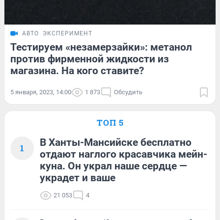
АВТО
ЭКСПЕРИМЕНТ
Тестируем «незамерзайки»: метанол
против фирменной жидкости из
магазина. На кого ставите?
5 января, 2023, 14:00
1 873
Обсудить
ТОП 5
В Ханты-Мансийске бесплатно
1
отдают наглого красавчика мейн-
куна. Он украл наше сердце —
украдет и ваше
21 053
4