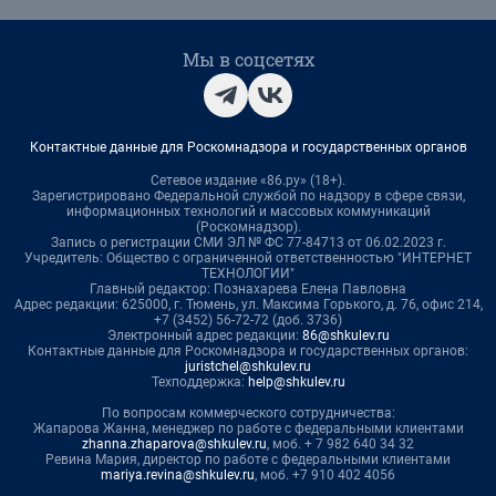
Мы в соцсетях
Контактные данные для Роскомнадзора и государственных органов
Сетевое издание «86.ру» (18+).
Зарегистрировано Федеральной службой по надзору в сфере связи,
информационных технологий и массовых коммуникаций
(Роскомнадзор).
Запись о регистрации СМИ ЭЛ № ФС 77-84713 от 06.02.2023 г.
Учредитель: Общество с ограниченной ответственностью "ИНТЕРНЕТ
ТЕХНОЛОГИИ"
Главный редактор: Познахарева Елена Павловна
Адрес редакции: 625000, г. Тюмень, ул. Максима Горького, д. 76, офис 214,
+7 (3452) 56-72-72 (доб. 3736)
Электронный адрес редакции:
86@shkulev.ru
Контактные данные для Роскомнадзора и государственных органов:
juristchel@shkulev.ru
Техподдержка:
help@shkulev.ru
По вопросам коммерческого сотрудничества:
Жапарова Жанна, менеджер по работе с федеральными клиентами
zhanna.zhaparova@shkulev.ru
, моб. + 7 982 640 34 32
Ревина Мария, директор по работе с федеральными клиентами
mariya.revina@shkulev.ru
, моб. +7 910 402 4056