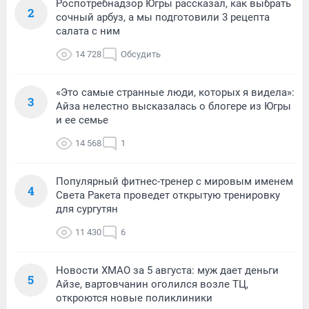
Роспотребнадзор Югры рассказал, как выбрать
2
сочный арбуз, а мы подготовили 3 рецепта
салата с ним
14 728
Обсудить
«Это самые странные люди, которых я видела»:
3
Айза нелестно высказалась о блогере из Югры
и ее семье
14 568
1
Популярный фитнес-тренер с мировым именем
4
Света Ракета проведет открытую тренировку
для сургутян
11 430
6
Новости ХМАО за 5 августа: муж дает деньги
5
Айзе, вартовчанин оголился возле ТЦ,
откроются новые поликлиники