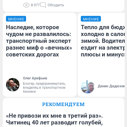
8 077
Обсудить
МНЕНИЕ
МНЕНИЕ
Наследие, которое
Тепло для бюдж
чудом не развалилось:
холодно в сало
транспортный эксперт
зимой. Водитель
разнес миф о «вечных»
ездит на электр
советских дорогах
плюсы и минус
Олег Арефьев
Блогер, предприниматель,
Денис Дедюхин
владелец в транспортном
бизнесе
РЕКОМЕНДУЕМ
«Не привози их мне в третий раз».
Читинец 40 лет разводит голубей,