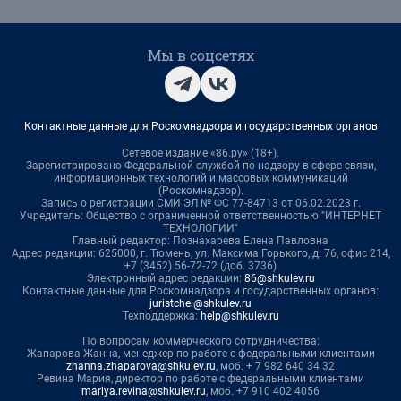
Мы в соцсетях
Контактные данные для Роскомнадзора и государственных органов
Сетевое издание «86.ру» (18+).
Зарегистрировано Федеральной службой по надзору в сфере связи,
информационных технологий и массовых коммуникаций
(Роскомнадзор).
Запись о регистрации СМИ ЭЛ № ФС 77-84713 от 06.02.2023 г.
Учредитель: Общество с ограниченной ответственностью "ИНТЕРНЕТ
ТЕХНОЛОГИИ"
Главный редактор: Познахарева Елена Павловна
Адрес редакции: 625000, г. Тюмень, ул. Максима Горького, д. 76, офис 214,
+7 (3452) 56-72-72 (доб. 3736)
Электронный адрес редакции:
86@shkulev.ru
Контактные данные для Роскомнадзора и государственных органов:
juristchel@shkulev.ru
Техподдержка:
help@shkulev.ru
По вопросам коммерческого сотрудничества:
Жапарова Жанна, менеджер по работе с федеральными клиентами
zhanna.zhaparova@shkulev.ru
, моб. + 7 982 640 34 32
Ревина Мария, директор по работе с федеральными клиентами
mariya.revina@shkulev.ru
, моб. +7 910 402 4056