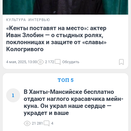
КУЛЬТУРА
ИНТЕРВЬЮ
«Кенты поставят на место»: актер
Иван Злобин — о стыдных ролях,
поклонницах и защите от «славы»
Кологривого
4 мая, 2025, 13:00
2 172
Обсудить
ТОП 5
В Ханты-Мансийске бесплатно
1
отдают наглого красавчика мейн-
куна. Он украл наше сердце —
украдет и ваше
21 281
4