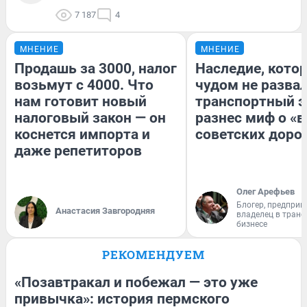
7 187
4
МНЕНИЕ
МНЕНИЕ
Продашь за 3000, налог
Наследие, кото
возьмут с 4000. Что
чудом не разва
нам готовит новый
транспортный э
налоговый закон — он
разнес миф о «
коснется импорта и
советских доро
даже репетиторов
Олег Арефьев
Блогер, предприн
Анастасия Завгородняя
владелец в тран
бизнесе
РЕКОМЕНДУЕМ
«Позавтракал и побежал — это уже
привычка»: история пермского