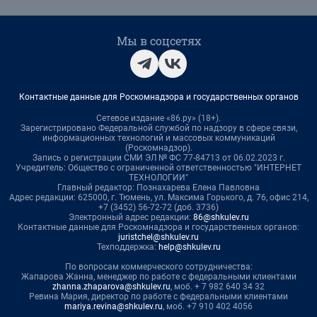
Мы в соцсетях
Контактные данные для Роскомнадзора и государственных органов
Сетевое издание «86.ру» (18+).
Зарегистрировано Федеральной службой по надзору в сфере связи,
информационных технологий и массовых коммуникаций
(Роскомнадзор).
Запись о регистрации СМИ ЭЛ № ФС 77-84713 от 06.02.2023 г.
Учредитель: Общество с ограниченной ответственностью "ИНТЕРНЕТ
ТЕХНОЛОГИИ"
Главный редактор: Познахарева Елена Павловна
Адрес редакции: 625000, г. Тюмень, ул. Максима Горького, д. 76, офис 214,
+7 (3452) 56-72-72 (доб. 3736)
Электронный адрес редакции:
86@shkulev.ru
Контактные данные для Роскомнадзора и государственных органов:
juristchel@shkulev.ru
Техподдержка:
help@shkulev.ru
По вопросам коммерческого сотрудничества:
Жапарова Жанна, менеджер по работе с федеральными клиентами
zhanna.zhaparova@shkulev.ru
, моб. + 7 982 640 34 32
Ревина Мария, директор по работе с федеральными клиентами
mariya.revina@shkulev.ru
, моб. +7 910 402 4056