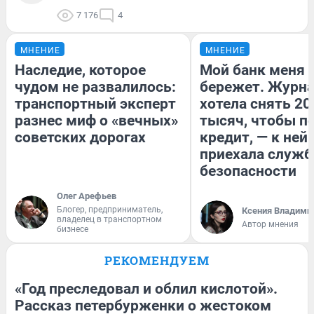
7 176
4
МНЕНИЕ
МНЕНИЕ
Наследие, которое
Мой банк меня
чудом не развалилось:
бережет. Журн
транспортный эксперт
хотела снять 20
разнес миф о «вечных»
тысяч, чтобы п
советских дорогах
кредит, — к ней
приехала служб
безопасности
Олег Арефьев
Блогер, предприниматель,
Ксения Владими
владелец в транспортном
Автор мнения
бизнесе
РЕКОМЕНДУЕМ
«Год преследовал и облил кислотой».
Рассказ петербурженки о жестоком