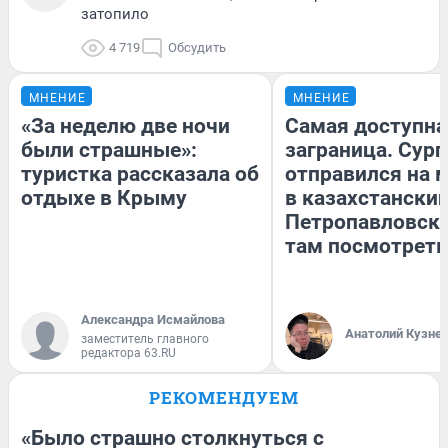
затопило
4 719
Обсудить
МНЕНИЕ
МНЕНИЕ
«За неделю две ночи
Самая доступна
были страшные»:
заграница. Сур
туристка рассказала об
отправился на 
отдыхе в Крыму
в казахстански
Петропавловск:
там посмотреть
Александра Исмайлова
Анатолий Кузне
заместитель главного
редактора 63.RU
РЕКОМЕНДУЕМ
«Было страшно столкнуться с