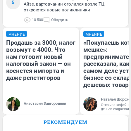
5
Айзе, вартовчанин оголился возле ТЦ,
откроются новые поликлиники
10 500
Обсудить
МНЕНИЕ
МНЕНИЕ
Продашь за 3000, налог
«Покупаешь кот
возьмут с 4000. Что
мешке»:
нам готовит новый
предпринимате
налоговый закон — он
рассказала, как
коснется импорта и
самом деле уст
даже репетиторов
бизнес со скла
дешевых товар
Наталья Шорохо
Анастасия Завгородняя
Открыла кофейну
деньги соцразви
РЕКОМЕНДУЕМ