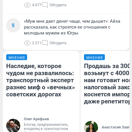
4 677
Обсудить
«Муж мне дает денег чаще, чем дышит»: Айза
5
рассказала, как строятся ее отношения с
молодым мужем из Югры
2 211
Обсудить
МНЕНИЕ
МНЕНИЕ
Наследие, которое
Продашь за 3000
чудом не развалилось:
возьмут с 4000.
транспортный эксперт
нам готовит но
разнес миф о «вечных»
налоговый зако
советских дорогах
коснется импор
даже репетитор
Олег Арефьев
Блогер, предприниматель,
Анастасия Завг
владелец в транспортном