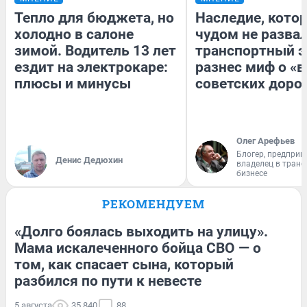
Тепло для бюджета, но
Наследие, кото
холодно в салоне
чудом не разва
зимой. Водитель 13 лет
транспортный э
ездит на электрокаре:
разнес миф о «
плюсы и минусы
советских доро
Олег Арефьев
Блогер, предприн
Денис Дедюхин
владелец в тран
бизнесе
РЕКОМЕНДУЕМ
«Долго боялась выходить на улицу».
Мама искалеченного бойца СВО — о
том, как спасает сына, который
разбился по пути к невесте
5 августа
35 840
88