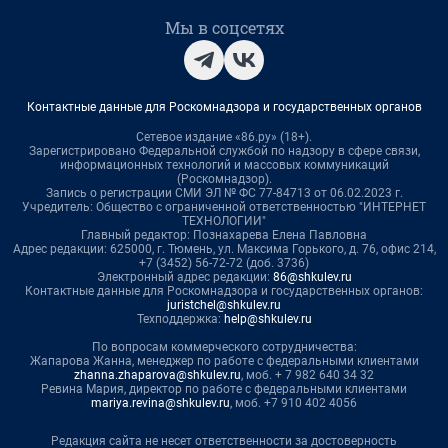
Мы в соцсетях
Контактные данные для Роскомнадзора и государственных органов
Сетевое издание «86.ру» (18+).
Зарегистрировано Федеральной службой по надзору в сфере связи,
информационных технологий и массовых коммуникаций
(Роскомнадзор).
Запись о регистрации СМИ ЭЛ № ФС 77-84713 от 06.02.2023 г.
Учредитель: Общество с ограниченной ответственностью "ИНТЕРНЕТ
ТЕХНОЛОГИИ"
Главный редактор: Познахарева Елена Павловна
Адрес редакции: 625000, г. Тюмень, ул. Максима Горького, д. 76, офис 214,
+7 (3452) 56-72-72 (доб. 3736)
Электронный адрес редакции:
86@shkulev.ru
Контактные данные для Роскомнадзора и государственных органов:
juristchel@shkulev.ru
Техподдержка:
help@shkulev.ru
По вопросам коммерческого сотрудничества:
Жапарова Жанна, менеджер по работе с федеральными клиентами
zhanna.zhaparova@shkulev.ru
, моб. + 7 982 640 34 32
Ревина Мария, директор по работе с федеральными клиентами
mariya.revina@shkulev.ru
, моб. +7 910 402 4056
Редакция сайта не несет ответственности за достоверность