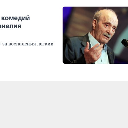
 комедий
анелия
з-за воспаления легких