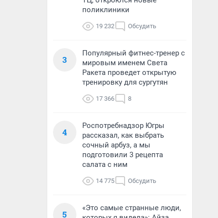
ТЦ, откроются новые
поликлиники
19 232
Обсудить
Популярный фитнес-тренер с
3
мировым именем Света
Ракета проведет открытую
тренировку для сургутян
17 366
8
Роспотребнадзор Югры
4
рассказал, как выбрать
сочный арбуз, а мы
подготовили 3 рецепта
салата с ним
14 775
Обсудить
«Это самые странные люди,
5
которых я видела»: Айза