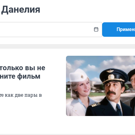
й Данелия
Примен
только вы не
мните фильм
е как две пары в