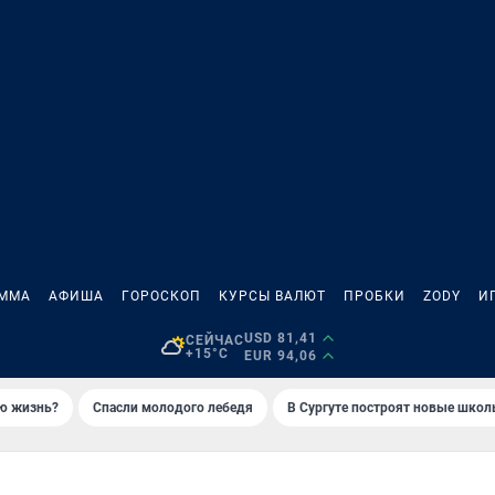
АММА
АФИША
ГОРОСКОП
КУРСЫ ВАЛЮТ
ПРОБКИ
ZODY
И
USD 81,41
СЕЙЧАС
+15°C
EUR 94,06
ую жизнь?
Спасли молодого лебедя
В Сургуте построят новые шко