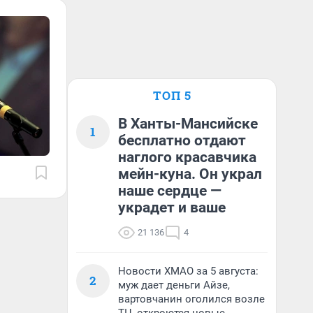
ТОП 5
В Ханты-Мансийске
1
бесплатно отдают
наглого красавчика
мейн-куна. Он украл
наше сердце —
украдет и ваше
21 136
4
Новости ХМАО за 5 августа:
2
муж дает деньги Айзе,
вартовчанин оголился возле