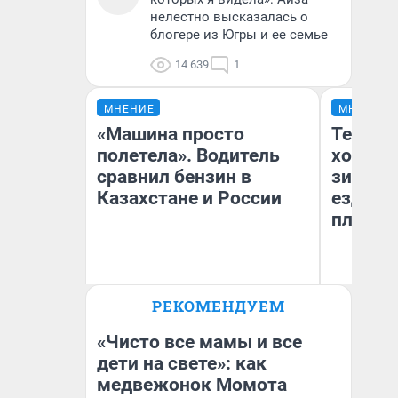
нелестно высказалась о
блогере из Югры и ее семье
14 639
1
МНЕНИЕ
МНЕНИЕ
«Машина просто
Тепло 
полетела». Водитель
холодн
сравнил бензин в
зимой.
Казахстане и России
ездит н
плюсы 
РЕКОМЕНДУЕМ
Анатолий Кузнецов
Д
«Чисто все мамы и все
дети на свете»: как
медвежонок Момота