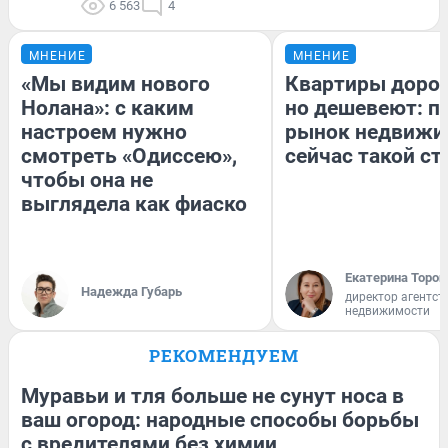
6 563
4
МНЕНИЕ
МНЕНИЕ
«Мы видим нового
Квартиры доро
Нолана»: с каким
но дешевеют: п
настроем нужно
рынок недвижи
смотреть «Одиссею»,
сейчас такой с
чтобы она не
выглядела как фиаско
Екатерина Тороп
Надежда Губарь
директор агентст
недвижимости
РЕКОМЕНДУЕМ
Муравьи и тля больше не сунут носа в
ваш огород: народные способы борьбы
с вредителями без химии