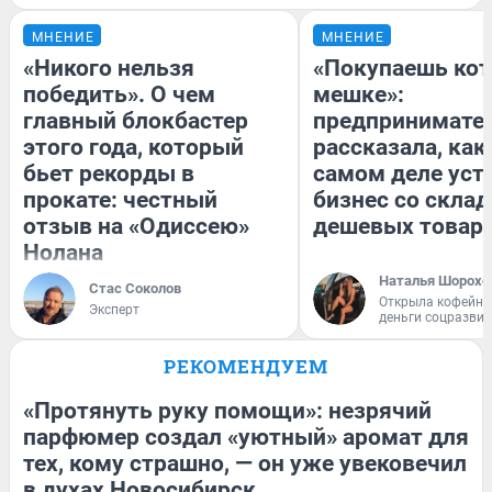
МНЕНИЕ
МНЕНИЕ
«Никого нельзя
«Покупаешь кот
победить». О чем
мешке»:
главный блокбастер
предпринимате
этого года, который
рассказала, как
бьет рекорды в
самом деле уст
прокате: честный
бизнес со скла
отзыв на «Одиссею»
дешевых товар
Нолана
Наталья Шорохо
Стас Соколов
Открыла кофейну
Эксперт
деньги соцразви
РЕКОМЕНДУЕМ
«Протянуть руку помощи»: незрячий
парфюмер создал «уютный» аромат для
тех, кому страшно, — он уже увековечил
в духах Новосибирск