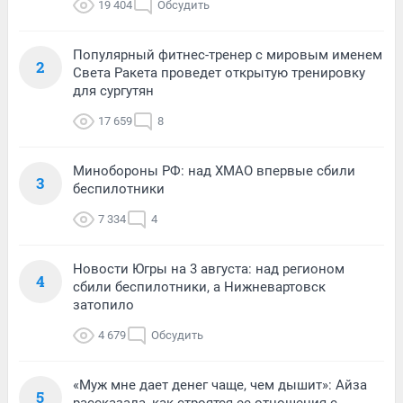
19 404
Обсудить
Популярный фитнес-тренер с мировым именем
2
Света Ракета проведет открытую тренировку
для сургутян
17 659
8
Минобороны РФ: над ХМАО впервые сбили
3
беспилотники
7 334
4
Новости Югры на 3 августа: над регионом
4
сбили беспилотники, а Нижневартовск
затопило
4 679
Обсудить
«Муж мне дает денег чаще, чем дышит»: Айза
5
рассказала, как строятся ее отношения с