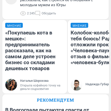
молодым мужем из Югры
2 245
Обсудить
МНЕНИЕ
МНЕНИЕ
«Покупаешь кота в
Колобок-колобо
мешке»:
тебя боюсь! Рад
предприниматель
отложили прок
рассказала, как на
«Человека-паук
самом деле устроен
отзыв о фильме
бизнес со складами
«человека-булк
дешевых товаров
Наталья Шорохова
Надежда Губарь
Открыла кофейную точку на
деньги соцразвития
РЕКОМЕНДУЕМ
В Волгограде пытаются спасти от