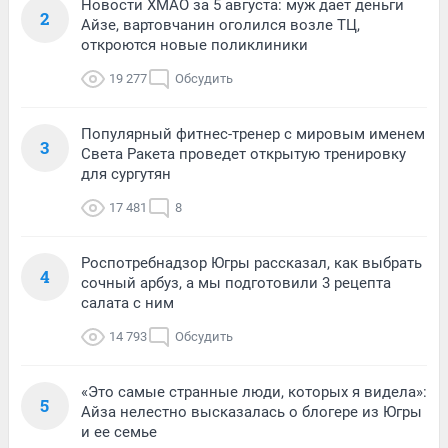
Новости ХМАО за 5 августа: муж дает деньги
2
Айзе, вартовчанин оголился возле ТЦ,
откроются новые поликлиники
19 277
Обсудить
Популярный фитнес-тренер с мировым именем
3
Света Ракета проведет открытую тренировку
для сургутян
17 481
8
Роспотребнадзор Югры рассказал, как выбрать
4
сочный арбуз, а мы подготовили 3 рецепта
салата с ним
14 793
Обсудить
«Это самые странные люди, которых я видела»:
5
Айза нелестно высказалась о блогере из Югры
и ее семье