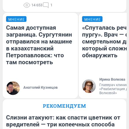
14 653
1
МНЕНИЕ
МНЕНИЕ
Самая доступная
«Спуталась речь
заграница. Сургутянин
пургу». Врач — о
отправился на машине
смертельном ди
в казахстанский
который сложн
Петропавловск: что
обнаружить
там посмотреть
Ирина Волкова
Главврач клиник
Анатолий Кузнецов
«Реабилитация д
Волковой»
РЕКОМЕНДУЕМ
Слизни атакуют: как спасти цветник от
вредителей — три копеечных способа