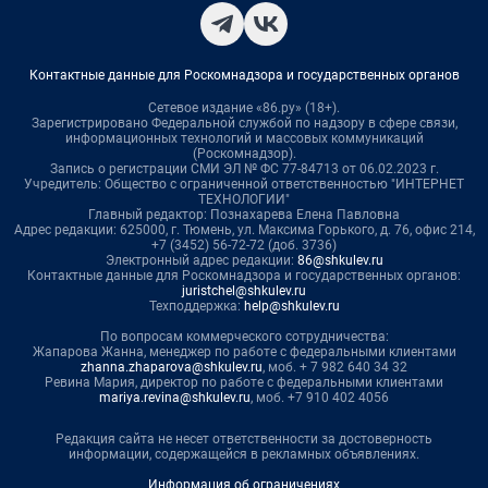
Контактные данные для Роскомнадзора и государственных органов
Сетевое издание «86.ру» (18+).
Зарегистрировано Федеральной службой по надзору в сфере связи,
информационных технологий и массовых коммуникаций
(Роскомнадзор).
Запись о регистрации СМИ ЭЛ № ФС 77-84713 от 06.02.2023 г.
Учредитель: Общество с ограниченной ответственностью "ИНТЕРНЕТ
ТЕХНОЛОГИИ"
Главный редактор: Познахарева Елена Павловна
Адрес редакции: 625000, г. Тюмень, ул. Максима Горького, д. 76, офис 214,
+7 (3452) 56-72-72 (доб. 3736)
Электронный адрес редакции:
86@shkulev.ru
Контактные данные для Роскомнадзора и государственных органов:
juristchel@shkulev.ru
Техподдержка:
help@shkulev.ru
По вопросам коммерческого сотрудничества:
Жапарова Жанна, менеджер по работе с федеральными клиентами
zhanna.zhaparova@shkulev.ru
, моб. + 7 982 640 34 32
Ревина Мария, директор по работе с федеральными клиентами
mariya.revina@shkulev.ru
, моб. +7 910 402 4056
Редакция сайта не несет ответственности за достоверность
информации, содержащейся в рекламных объявлениях.
Информация об ограничениях