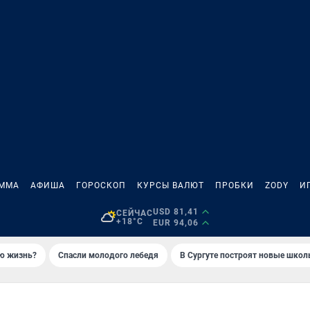
АММА
АФИША
ГОРОСКОП
КУРСЫ ВАЛЮТ
ПРОБКИ
ZODY
И
USD 81,41
СЕЙЧАС
+18°C
EUR 94,06
ую жизнь?
Спасли молодого лебедя
В Сургуте построят новые шко