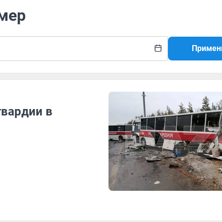
омер
Примен
гвардии в