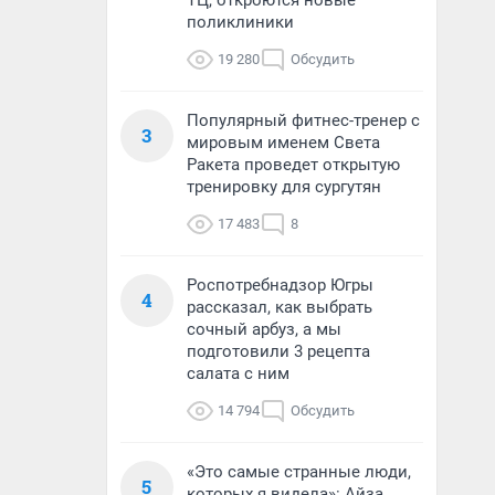
ТЦ, откроются новые
поликлиники
19 280
Обсудить
Популярный фитнес-тренер с
3
мировым именем Света
Ракета проведет открытую
тренировку для сургутян
17 483
8
Роспотребнадзор Югры
4
рассказал, как выбрать
сочный арбуз, а мы
подготовили 3 рецепта
салата с ним
14 794
Обсудить
«Это самые странные люди,
5
которых я видела»: Айза