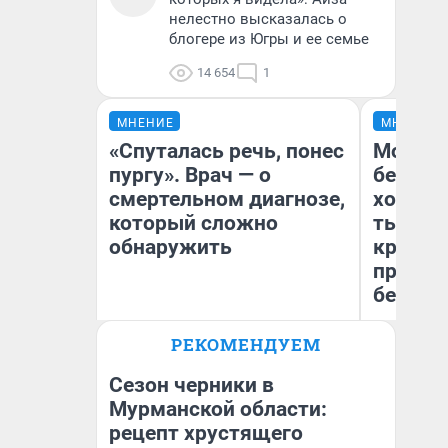
нелестно высказалась о
блогере из Югры и ее семье
14 654
1
МНЕНИЕ
МНЕНИЕ
«Спуталась речь, понес
Мой ба
пургу». Врач — о
береже
смертельном диагнозе,
хотела 
который сложно
тысяч,
обнаружить
кредит,
приеха
безопа
Ирина Волкова
РЕКОМЕНДУЕМ
Главврач клиники
Кс
«Реабилитация доктора
Ав
Волковой»
Сезон черники в
Мурманской области:
рецепт хрустящего