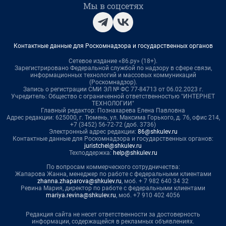
Мы в соцсетях
Контактные данные для Роскомнадзора и государственных органов
Сетевое издание «86.ру» (18+).
Зарегистрировано Федеральной службой по надзору в сфере связи,
информационных технологий и массовых коммуникаций
(Роскомнадзор).
Запись о регистрации СМИ ЭЛ № ФС 77-84713 от 06.02.2023 г.
Учредитель: Общество с ограниченной ответственностью "ИНТЕРНЕТ
ТЕХНОЛОГИИ"
Главный редактор: Познахарева Елена Павловна
Адрес редакции: 625000, г. Тюмень, ул. Максима Горького, д. 76, офис 214,
+7 (3452) 56-72-72 (доб. 3736)
Электронный адрес редакции:
86@shkulev.ru
Контактные данные для Роскомнадзора и государственных органов:
juristchel@shkulev.ru
Техподдержка:
help@shkulev.ru
По вопросам коммерческого сотрудничества:
Жапарова Жанна, менеджер по работе с федеральными клиентами
zhanna.zhaparova@shkulev.ru
, моб. + 7 982 640 34 32
Ревина Мария, директор по работе с федеральными клиентами
mariya.revina@shkulev.ru
, моб. +7 910 402 4056
Редакция сайта не несет ответственности за достоверность
информации, содержащейся в рекламных объявлениях.