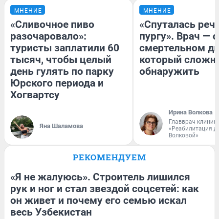
МНЕНИЕ
МНЕНИЕ
«Сливочное пиво
«Спуталась речь
разочаровало»:
пургу». Врач — о
туристы заплатили 60
смертельном ди
тысяч, чтобы целый
который сложн
день гулять по парку
обнаружить
Юрского периода и
Хогвартсу
Ирина Волкова
Главврач клиник
Яна Шаламова
«Реабилитация д
Волковой»
РЕКОМЕНДУЕМ
«Я не жалуюсь». Строитель лишился
рук и ног и стал звездой соцсетей: как
он живет и почему его семью искал
весь Узбекистан