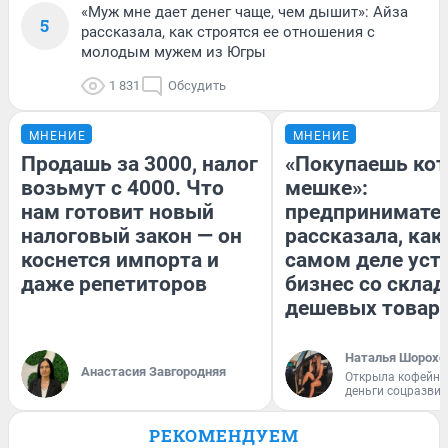
«Муж мне дает денег чаще, чем дышит»: Айза
5
рассказала, как строятся ее отношения с
молодым мужем из Югры
1 831
Обсудить
МНЕНИЕ
МНЕНИЕ
Продашь за 3000, налог
«Покупаешь кот
возьмут с 4000. Что
мешке»:
нам готовит новый
предпринимате
налоговый закон — он
рассказала, как
коснется импорта и
самом деле уст
даже репетиторов
бизнес со скла
дешевых товар
Наталья Шорохо
Анастасия Завгородняя
Открыла кофейну
деньги соцразви
РЕКОМЕНДУЕМ