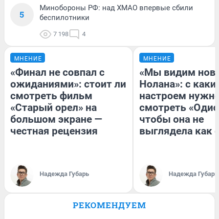
Минобороны РФ: над ХМАО впервые сбили
5
беспилотники
7 198
4
МНЕНИЕ
МНЕНИЕ
«Финал не совпал с
«Мы видим нов
ожиданиями»: стоит ли
Нолана»: с каки
смотреть фильм
настроем нужн
«Старый орел» на
смотреть «Одис
большом экране —
чтобы она не
честная рецензия
выглядела как 
Надежда Губарь
Надежда Губарь
РЕКОМЕНДУЕМ