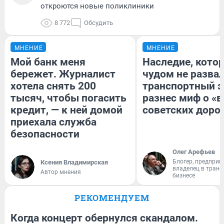
откроются новые поликлиники
8 772
Обсудить
МНЕНИЕ
МНЕНИЕ
Мой банк меня
Наследие, кото
бережет. Журналист
чудом не разва
хотела снять 200
транспортный э
тысяч, чтобы погасить
разнес миф о «
кредит, — к ней домой
советских доро
приехала служба
безопасности
Олег Арефьев
Блогер, предприн
Ксения Владимирская
владелец в тран
Автор мнения
бизнесе
РЕКОМЕНДУЕМ
Когда концерт обернулся скандалом.