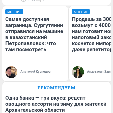
МНЕНИЕ
МНЕНИЕ
Самая доступная
Продашь за 3000
заграница. Сургутянин
возьмут с 4000.
отправился на машине
нам готовит но
в казахстанский
налоговый зако
Петропавловск: что
коснется импор
там посмотреть
даже репетитор
Анатолий Кузнецов
Анастасия Завг
РЕКОМЕНДУЕМ
Одна банка — три вкуса: рецепт
овощного ассорти на зиму для жителей
Архангельской области