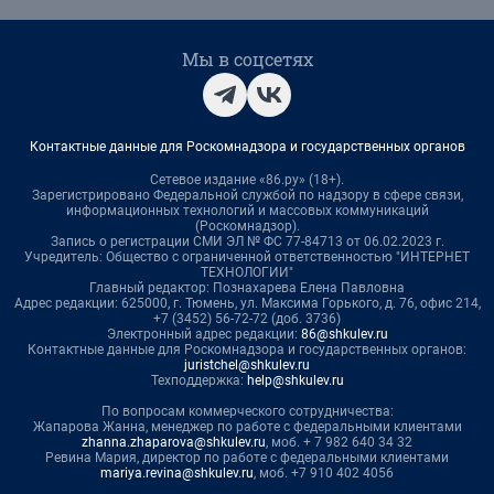
Мы в соцсетях
Контактные данные для Роскомнадзора и государственных органов
Сетевое издание «86.ру» (18+).
Зарегистрировано Федеральной службой по надзору в сфере связи,
информационных технологий и массовых коммуникаций
(Роскомнадзор).
Запись о регистрации СМИ ЭЛ № ФС 77-84713 от 06.02.2023 г.
Учредитель: Общество с ограниченной ответственностью "ИНТЕРНЕТ
ТЕХНОЛОГИИ"
Главный редактор: Познахарева Елена Павловна
Адрес редакции: 625000, г. Тюмень, ул. Максима Горького, д. 76, офис 214,
+7 (3452) 56-72-72 (доб. 3736)
Электронный адрес редакции:
86@shkulev.ru
Контактные данные для Роскомнадзора и государственных органов:
juristchel@shkulev.ru
Техподдержка:
help@shkulev.ru
По вопросам коммерческого сотрудничества:
Жапарова Жанна, менеджер по работе с федеральными клиентами
zhanna.zhaparova@shkulev.ru
, моб. + 7 982 640 34 32
Ревина Мария, директор по работе с федеральными клиентами
mariya.revina@shkulev.ru
, моб. +7 910 402 4056