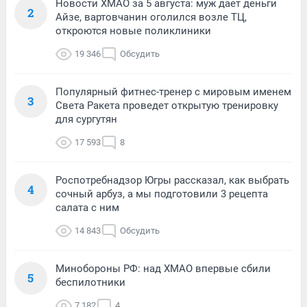
Новости ХМАО за 5 августа: муж дает деньги
2
Айзе, вартовчанин оголился возле ТЦ,
откроются новые поликлиники
19 346
Обсудить
Популярный фитнес-тренер с мировым именем
3
Света Ракета проведет открытую тренировку
для сургутян
17 593
8
Роспотребнадзор Югры рассказал, как выбрать
4
сочный арбуз, а мы подготовили 3 рецепта
салата с ним
14 843
Обсудить
Минобороны РФ: над ХМАО впервые сбили
5
беспилотники
7 182
4