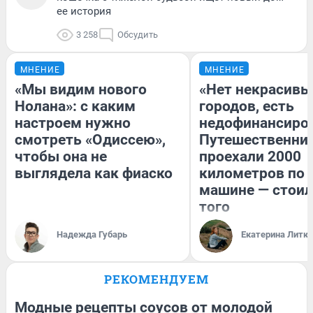
ее история
3 258
Обсудить
МНЕНИЕ
МНЕНИЕ
«Мы видим нового
«Нет некрасивы
Нолана»: с каким
городов, есть
настроем нужно
недофинансиро
смотреть «Одиссею»,
Путешественни
чтобы она не
проехали 2000
выглядела как фиаско
километров по 
машине — стоил
того
Надежда Губарь
Екатерина Литк
РЕКОМЕНДУЕМ
Модные рецепты соусов от молодой