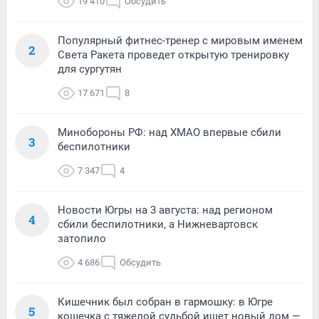
19 410
Обсудить
Популярный фитнес-тренер с мировым именем
2
Света Ракета проведет открытую тренировку
для сургутян
17 671
8
Минобороны РФ: над ХМАО впервые сбили
3
беспилотники
7 347
4
Новости Югры на 3 августа: над регионом
4
сбили беспилотники, а Нижневартовск
затопило
4 686
Обсудить
Кишечник был собран в гармошку: в Югре
5
кошечка с тяжелой судьбой ищет новый дом —