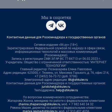
Мы в соцсетях
Контактные данные для Роскомнадзора и государственных органов
Сетевое издание «86.ру» (18+).
Зарегистрировано Федеральной службой по надзору в сфере связи,
информационных технологий и массовых коммуникаций
(Роскомнадзор).
Запись о регистрации СМИ ЭЛ № ФС 77-84713 от 06.02.2023 г.
Учредитель: Общество с ограниченной ответственностью "ИНТЕРНЕТ
ТЕХНОЛОГИИ"
Главный редактор: Познахарева Елена Павловна
Адрес редакции: 625000, г. Тюмень, ул. Максима Горького, д. 76, офис 214,
+7 (3452) 56-72-72 (доб. 3736)
Электронный адрес редакции:
86@shkulev.ru
Контактные данные для Роскомнадзора и государственных органов:
juristchel@shkulev.ru
Техподдержка:
help@shkulev.ru
По вопросам коммерческого сотрудничества:
Жапарова Жанна, менеджер по работе с федеральными клиентами
zhanna.zhaparova@shkulev.ru
, моб. + 7 982 640 34 32
Ревина Мария, директор по работе с федеральными клиентами
mariya.revina@shkulev.ru
, моб. +7 910 402 4056